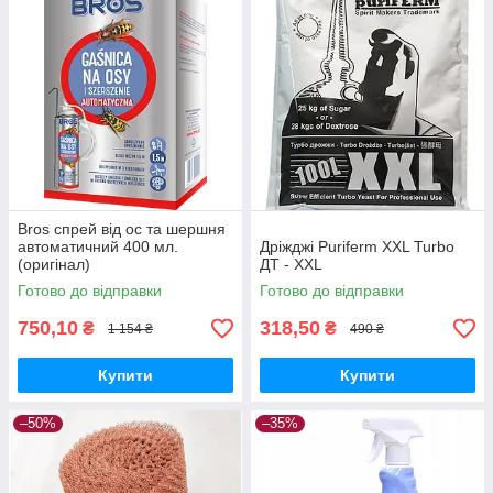
Bros спрей від ос та шершня
автоматичний 400 мл.
Дріжджі Puriferm XXL Turbo
(оригінал)
ДТ - ХХL
Готово до відправки
Готово до відправки
750,10
318,50
₴
₴
1 154 ₴
490 ₴
Купити
Купити
–50%
–35%