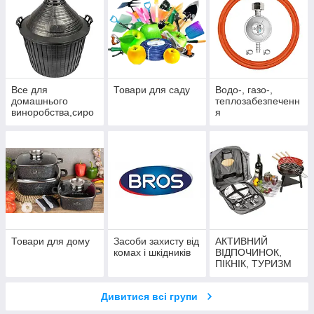
Все для
Товари для саду
Водо-, газо-,
домашнього
теплозабезпеченн
виноробства,сиро
я
варіння та
консервації
Товари для дому
Засоби захисту від
АКТИВНИЙ
комах і шкідників
ВІДПОЧИНОК,
ПІКНІК, ТУРИЗМ
Дивитися всі групи