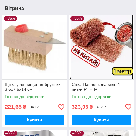
Вітрина
–35%
–35%
Щітка для чищення бруківки
Сітка Панченкова мідь 4
3,5х7,5х14 см
нитки РПН-М
Готово до відправки
Готово до відправки
221,65
323,05
₴
₴
341 ₴
497 ₴
Купити
Купити
–35%
–35%