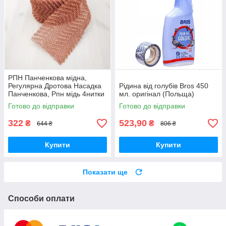
РПН Панченкова мідна,
Регулярна Дротова Насадка
Рідина від голубів Bros 450
Панченкова, Рпн мідь 4нитки
мл. оригінал (Польща)
гофрований панчох — 1 м
Готово до відправки
Готово до відправки
322
523,90
₴
₴
644 ₴
806 ₴
Купити
Купити
Показати ще
Способи оплати