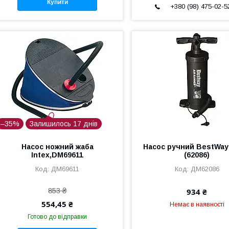
Купити
+380 (98) 475-02-5
–35%
Залишилось 17 днів
Насос ножний жаба
Насос ручний BestWay
Intex,DM69611
(62086)
ДМ69611
ДМ62086
853 ₴
934 ₴
554,45 ₴
Немає в наявності
Готово до відправки