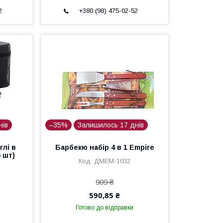
2
+380 (98) 475-02-52
нів
–35%
Залишилось 17 днів
глі в
Барбекю набір 4 в 1 Empire
6 шт)
ДМEM-1032
909 ₴
590,85 ₴
Готово до відправки