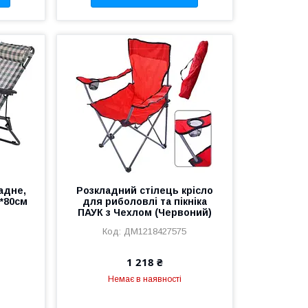
адне,
Розкладний стілець крісло
0*80см
для риболовлі та пікніка
ПАУК з Чехлом (Червоний)
ДМ1218427575
1 218 ₴
Немає в наявності