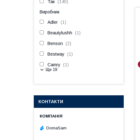
Так
140
Виробник
Adler
1
Beautylushh
1
Benson
2
Bestway
1
Camry
1
Ще 19
КОНТАКТИ
DomaSam