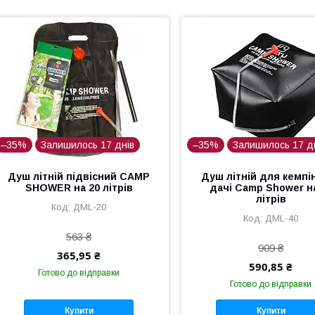
–35%
Залишилось 17 днів
–35%
Залишилось 17 д
Душ літній підвісний CAMP
Душ літній для кемпін
SHOWER на 20 літрів
дачі Camp Shower н
літрів
ДМL-20
ДМL-40
563 ₴
909 ₴
365,95 ₴
590,85 ₴
Готово до відправки
Готово до відправки
Купити
Купити