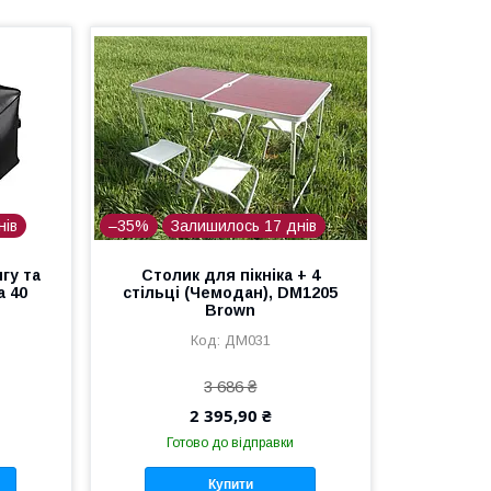
нів
–35%
Залишилось 17 днів
гу та
Столик для пікніка + 4
а 40
стільці (Чемодан), DM1205
Brown
ДМ031
3 686 ₴
2 395,90 ₴
Готово до відправки
Купити