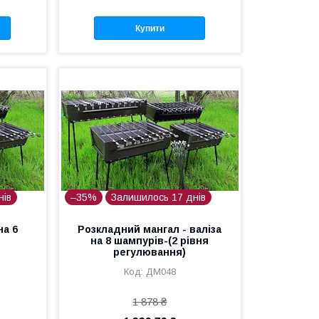
Купити
нів
–35%
Залишилось 17 днів
на 6
Розкладний мангал - валіза
на 8 шампурів-(2 рівня
регулювання)
ДМ048
1 878 ₴