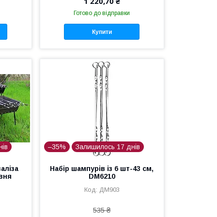
1 220,70 ₴
Готово до відправки
Купити
нів
–35%
Залишилось 17 днів
аліза
Набір шампурів із 6 шт-43 см,
івня
DM6210
ДМ903
535 ₴