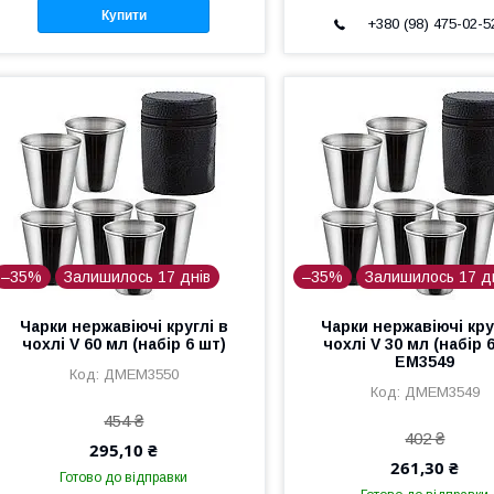
Купити
+380 (98) 475-02-5
–35%
Залишилось 17 днів
–35%
Залишилось 17 д
Чарки нержавіючі круглі в
Чарки нержавіючі кру
чохлі V 60 мл (набір 6 шт)
чохлі V 30 мл (набір 
EM3549
ДМEM3550
ДМEM3549
454 ₴
402 ₴
295,10 ₴
261,30 ₴
Готово до відправки