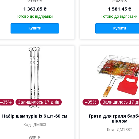
2 097 ₴
2 433 ₴
1 363,05 ₴
1 581,45 ₴
Готово до відправки
Готово до відправки
Купити
Купити
–35%
Залишилось 17 днів
–35%
Залишилось 17 д
Набір шампурів із 6 шт-60 см
Грати для гриля барб
віялом
ДМ903
ДМ1882
695 ₴