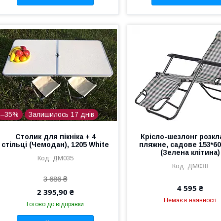
–35%
Залишилось 17 днів
Столик для пікніка + 4
Крісло-шезлонг розкл
стільці (Чемодан), 1205 White
пляжне, садове 153*6
(Зелена клітина)
ДМ035
ДМ038
3 686 ₴
4 595 ₴
2 395,90 ₴
Немає в наявності
Готово до відправки