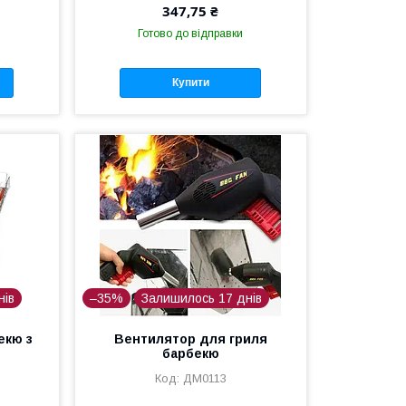
347,75 ₴
Готово до відправки
Купити
нів
–35%
Залишилось 17 днів
екю з
Вентилятор для гриля
барбекю
ДМ0113