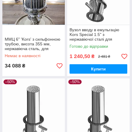
Вузол вводу в емульгацію
Kors Special 1.5" з
ММЦ 6" 'Kors' з сильфонною
нержавіючої сталі для
трубою, висота 355 мм,
дистиляції та перегонки
Готово до відправки
нержавіюча сталь, для
максимального теплообміну
Немає в наявності
1 240,50
₴
2 481 ₴
34 088
₴
Купити
–50%
–50%