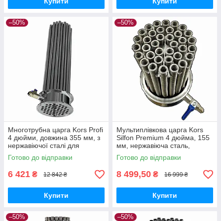
Купити
Купити
–50%
–50%
Многотрубна царга Kors Profi
Мультиплівкова царга Kors
4 дюйми, довжина 355 мм, з
Silfon Premium 4 дюйма, 155
нержавіючої сталі для
мм, нержавіюча сталь,
перегінних кубів 60-150 л
висока ефективність
Готово до відправки
Готово до відправки
теплообміну
6 421
8 499,50
₴
₴
12 842 ₴
16 999 ₴
Купити
Купити
–50%
–50%