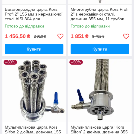
Багатопрохідна царга Kors
Многотрубна царга Kors Profi
Profi 2" 155 мм з нержавіючої
2" з нержавіючої сталі,
сталі AISI 304 для
довжина 355 мм, 11 трубок
ректифікації спирту
для ректифікації
Готово до відправки
Готово до відправки
1 456,50
1 851
₴
₴
2 913 ₴
3 702 ₴
Купити
Купити
–50%
–50%
Мультиплівкова царга Kors
Мультиплівкова царга 'Kors
Silfon 2 дюйма, довжина 155
Silfon' 2 дюйма, довжина 355