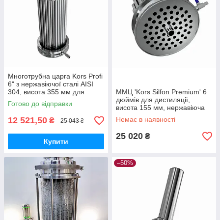
Многотрубна царга Kors Profi
6" з нержавіючої сталі AISI
304, висота 355 мм для
ММЦ 'Kors Silfon Premium' 6
перегонних кубів 100-300
дюймів для дистиляції,
Готово до відправки
літрів
висота 155 мм, нержавіюча
сталь AISI 304, 61 трубка
12 521,50
Немає в наявності
₴
25 043 ₴
25 020
₴
Купити
–50%