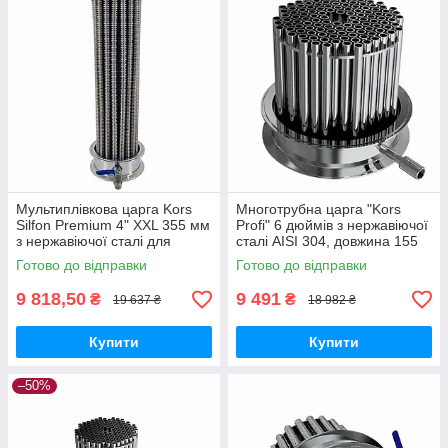
Мультиплівкова царга Kors
Многотрубна царга "Kors
Silfon Premium 4" XXL 355 мм
Profi" 6 дюймів з нержавіючої
з нержавіючої сталі для
сталі AISI 304, довжина 155
підвищення теплообміну, 36
мм для перегінних кубів 100-
Готово до відправки
Готово до відправки
трубок
200 л
9 818,50
9 491
₴
₴
19 637 ₴
18 982 ₴
Купити
Купити
–50%