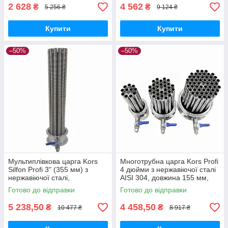
2 628
4 562
₴
₴
5 256 ₴
9 124 ₴
Купити
Купити
–50%
–50%
Мультиплівкова царга Kors
Многотрубна царга Kors Profi
Silfon Profi 3" (355 мм) з
4 дюйми з нержавіючої сталі
нержавіючої сталі,
AISI 304, довжина 155 мм,
підвищений теплообмін
для перегінних кубів 60-150 л
Готово до відправки
Готово до відправки
5 238,50
4 458,50
₴
₴
10 477 ₴
8 917 ₴