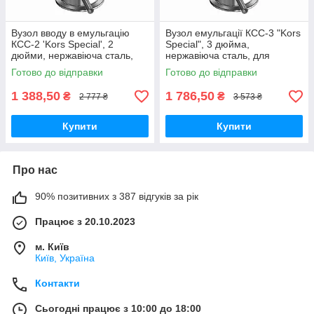
Вузол вводу в емульгацію
Вузол емульгації КСС-3 "Kors
КСС-2 'Kors Special', 2
Special", 3 дюйма,
дюйми, нержавіюча сталь,
нержавіюча сталь, для
для дистиляції та
самогоноваріння та
Готово до відправки
Готово до відправки
ректифікації
перегонки
1 388,50
1 786,50
₴
₴
2 777 ₴
3 573 ₴
Купити
Купити
Про нас
90% позитивних з 387 відгуків за рік
Працює з 20.10.2023
м. Київ
Київ, Україна
Контакти
Сьогодні працює з 10:00 до 18:00