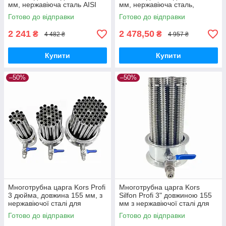
мм, нержавіюча сталь AISI
мм, нержавіюча сталь,
304, 7 трубок для
висока ефективність
Готово до відправки
Готово до відправки
ефективного теплообміну
теплообміну
2 241
2 478,50
₴
₴
4 482 ₴
4 957 ₴
Купити
Купити
–50%
–50%
Многотрубна царга Kors Profi
Многотрубна царга Kors
3 дюйма, довжина 155 мм, з
Silfon Profi 3" довжиною 155
нержавіючої сталі для
мм з нержавіючої сталі для
перегінних кубів 50-100 л
ефективного теплообміну
Готово до відправки
Готово до відправки