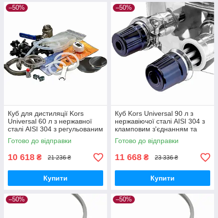
–50%
–50%
Куб для дистиляції Kors
Куб Kors Universal 90 л з
Universal 60 л з нержавної
нержавіючої сталі AISI 304 з
сталі AISI 304 з регульованим
кламповим з'єднанням та
замком і знімною кришкою
регульованим замком для
Готово до відправки
Готово до відправки
дистиляції
10 618
11 668
₴
₴
21 236 ₴
23 336 ₴
Купити
Купити
–50%
–50%