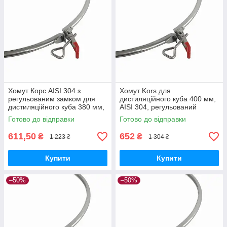
Хомут Корс AISI 304 з
Хомут Kors для
регульованим замком для
дистиляційного куба 400 мм,
дистиляційного куба 380 мм,
AISI 304, регульований
дзеркальне полірування,
замок, об'єм 60-90 літрів,
Готово до відправки
Готово до відправки
товщина 1.2 мм
дзеркальна поліровка
611,50
652
₴
₴
1 223 ₴
1 304 ₴
Купити
Купити
–50%
–50%