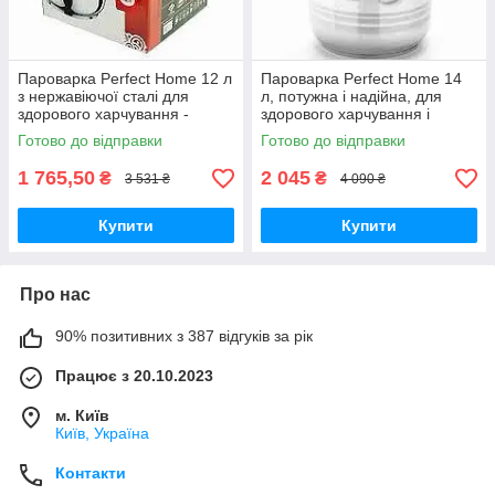
Пароварка Perfect Home 12 л
Пароварка Perfect Home 14
з нержавіючої сталі для
л, потужна і надійна, для
здорового харчування -
здорового харчування і
ефективне рішення для
приготування на парі.
Готово до відправки
Готово до відправки
вашої кухні
1 765,50
2 045
₴
₴
3 531 ₴
4 090 ₴
Купити
Купити
Про нас
90% позитивних з 387 відгуків за рік
Працює з 20.10.2023
м. Київ
Київ, Україна
Контакти