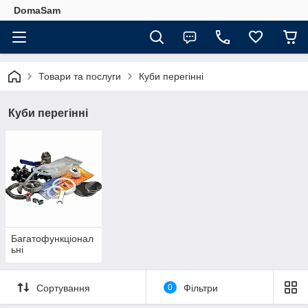
DomaSam
Товари та послуги
Куби перегінні
Куби перегінні
Багатофункціонал
ьні
Сортування
0
Фільтри