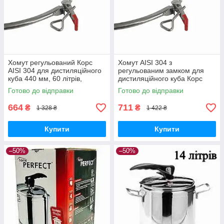
Хомут регульований Корс
Хомут AISI 304 з
AISI 304 для дистиляційного
регульованим замком для
куба 440 мм, 60 літрів,
дистиляційного куба Корс
дзеркальне полірування
540 мм, підходить для кубів
Готово до відправки
Готово до відправки
80-150 л
664
711
₴
₴
1 328 ₴
1 422 ₴
Купити
Купити
–50%
–50%