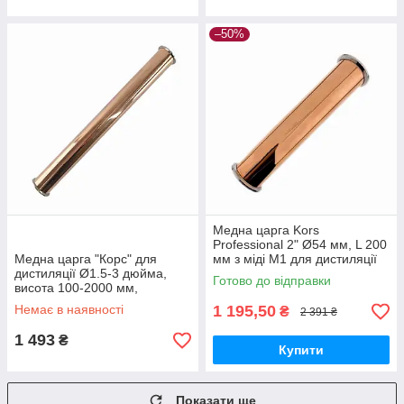
–50%
Медна царга Kors
Professional 2" Ø54 мм, L 200
Медна царга "Корс" для
мм з міді М1 для дистиляції
дистиляції Ø1.5-3 дюйма,
та покращення смаку
Готово до відправки
висота 100-2000 мм,
дистилятів
індивідуальне виготовлення
Немає в наявності
1 195,50
₴
2 391 ₴
під замовлення
1 493
₴
Купити
Показати ще