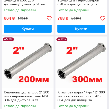
фланцем Корс для
з фланцем і термометром
дистиляції, діаметр 51 мм,
6х8 мм для дистиляції та
товщина стінки 1.5 мм
ректифікації
Готово до відправки
Готово до відправки
664
768
₴
₴
1 328 ₴
1 536 ₴
Купити
Купити
–50%
–50%
Клампова царга Корс 2" 200
Клампова царга "Курс" 2" 300
мм з нержавіючої сталі AISI
мм з нержавіючої сталі AISI
304 для дистиляції та
304 для дистиляції та
ректифікації
ректифікації
Готово до відправки
Готово до відправки