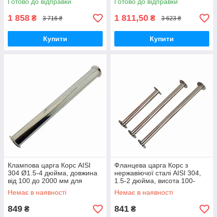
Готово до відправки
Готово до відправки
очищення напоїв
1 858
1 811,50
₴
₴
3 716 ₴
3 623 ₴
Купити
Купити
Клампова царга Корс AISI
Фланцева царга Корс з
304 Ø1.5-4 дюйма, довжина
нержавіючої сталі AISI 304,
від 100 до 2000 мм для
1.5-2 дюйма, висота 100-
дистиляції та ректифікації
2000 мм для дистиляції
Немає в наявності
Немає в наявності
849
841
₴
₴