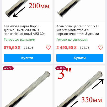
Клампова царга Корс 3
Клампова царга Корс 1500
дюйма DN76 200 мм з
мм з термометром з
нержавіючої сталі AISI 304
нержавіючої сталі 3 дюйми
для дистиляції та очищення
для дистиляції та
Готово до відправки
Готово до відправки
спирту
ректифікації
875,50
2 490,50
₴
₴
1 751 ₴
4 981 ₴
Купити
Купити
–50%
–50%