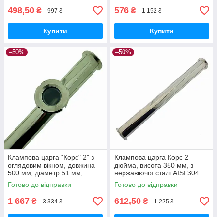
498,50
576
₴
₴
997 ₴
1 152 ₴
Купити
Купити
–50%
–50%
Клампова царга "Корс" 2" з
Клампова царга Корс 2
оглядовим вікном, довжина
дюйма, висота 350 мм, з
500 мм, діаметр 51 мм,
нержавіючої сталі AISI 304
нержавіюча сталь AISI 304
для дистиляції та
Готово до відправки
Готово до відправки
ректифікації
1 667
612,50
₴
₴
3 334 ₴
1 225 ₴