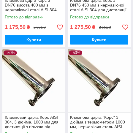
Клампова царга Корс 3"
Клампова царга Корс 3"
DN76 висота 400 мм з
DN76 450 мм з нержавіючої
нержавіючої сталі AISI 304
сталі AISI 304 для дистиляції
для дистиляції та
та ректифікації
Готово до відправки
Готово до відправки
ректифікації
1 175,50
1 275,50
₴
₴
2 351 ₴
2 551 ₴
Купити
Купити
–50%
–50%
Кламповий царга Корс AISI
Клампова царга "Корс" 3
304, 3 дюйма, 1000 мм для
дюйма з термометром 1000
дистиляції з гільзою під
мм, нержавіюча сталь AISI
термометр
304 для дистиляції та