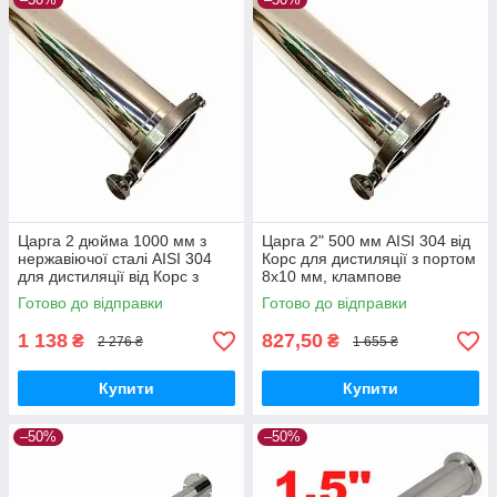
Царга 2 дюйма 1000 мм з
Царга 2" 500 мм AISI 304 від
нержавіючої сталі AISI 304
Корс для дистиляції з портом
для дистиляції від Корс з
8х10 мм, клампове
гільзою під термометр
з'єднання, висока чистота
Готово до відправки
Готово до відправки
продукту
1 138
827,50
₴
₴
2 276 ₴
1 655 ₴
Купити
Купити
–50%
–50%