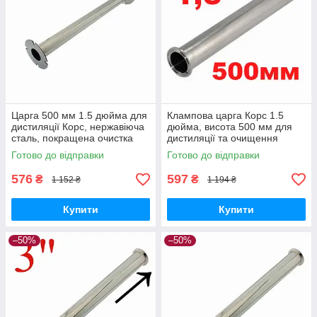
Царга 500 мм 1.5 дюйма для
Клампова царга Корс 1.5
дистиляції Корс, нержавіюча
дюйма, висота 500 мм для
сталь, покращена очистка
дистиляції та очищення
дистиляту
дистиляту від домішок
Готово до відправки
Готово до відправки
576
597
₴
₴
1 152 ₴
1 194 ₴
Купити
Купити
–50%
–50%