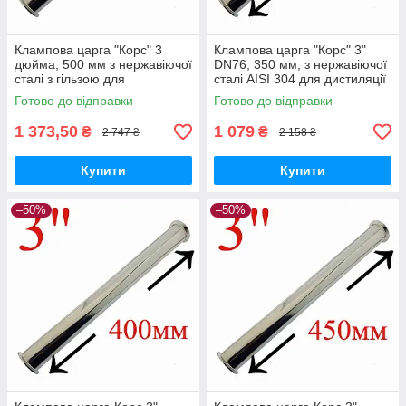
Клампова царга "Корс" 3
Клампова царга "Корс" 3"
дюйма, 500 мм з нержавіючої
DN76, 350 мм, з нержавіючої
сталі з гільзою для
сталі AISI 304 для дистиляції
термометра 6х8 мм для
та ректифікації
Готово до відправки
Готово до відправки
дистиляції
1 373,50
1 079
₴
₴
2 747 ₴
2 158 ₴
Купити
Купити
–50%
–50%