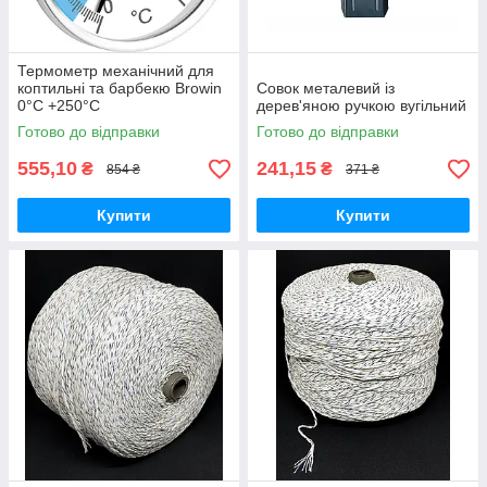
Термометр механічний для
коптильні та барбекю Browin
Совок металевий із
0°C +250°C
дерев'яною ручкою вугільний
Готово до відправки
Готово до відправки
555,10
241,15
₴
₴
854 ₴
371 ₴
Купити
Купити