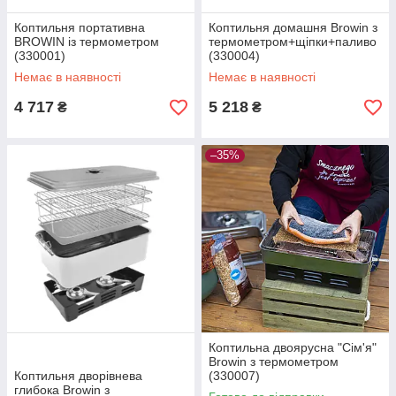
Коптильня портативна
Коптильня домашня Browin з
BROWIN із термометром
термометром+щіпки+паливо
(330001)
(330004)
Немає в наявності
Немає в наявності
4 717
5 218
₴
₴
–35%
Коптильна двоярусна "Сім'я"
Browin з термометром
Коптильня дворівнева
(330007)
глибока Browin з