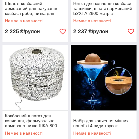
Шпагат ковбасний
Нитка для копчення ковбаси
армований для пакування
та шинки, шпагат армований
ковбас і риби, нитка для
БУХТА 2800 метрів
копчення ковбаси 2800
Немає в наявності
Немає в наявності
метрів
2 225
2 237
₴/рулон
₴/рулон
Ковбасний шпагат для
копчення, формувальна
Набір для копчення міцних
армована нитка ШКА-800
напоїв і 4 види трусок
біло-синій
Немає в наявності
Немає в наявності