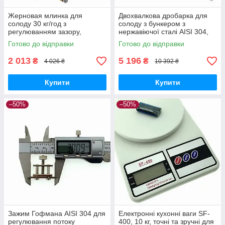
Жерновая млинка для
Двохвалкова дробарка для
солоду 30 кг/год з
солоду з бункером з
регулюванням зазору,
нержавіючої сталі AISI 304,
чавунна, ідеальна для
регульована, компактна
Готово до відправки
Готово до відправки
домашнього пивоваріння
2 013
5 196
₴
₴
4 026 ₴
10 392 ₴
Купити
Купити
–50%
–50%
Зажим Гофмана AISI 304 для
Електронні кухонні ваги SF-
регулювання потоку
400, 10 кг, точні та зручні для