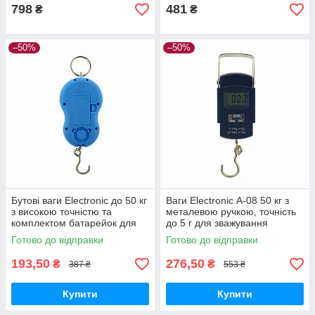
798
481
₴
₴
–50%
–50%
Бутові ваги Electronic до 50 кг
Ваги Electronic А-08 50 кг з
з високою точністю та
металевою ручкою, точність
комплектом батарейок для
до 5 г для зважування
зручного weighing продуктів
продуктів та сипучих речовин
Готово до відправки
Готово до відправки
193,50
276,50
₴
₴
387 ₴
553 ₴
Купити
Купити