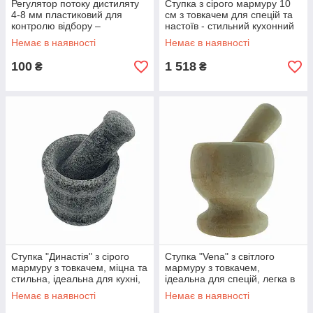
Регулятор потоку дистиляту
Ступка з сірого мармуру 10
4-8 мм пластиковий для
см з товкачем для спецій та
контролю відбору –
настоїв - стильний кухонний
економічний аналог
аксесуар для кулінарії
Немає в наявності
Немає в наявності
голчастого крана
100
1 518
₴
₴
Ступка "Династія" з сірого
Ступка "Vena" з світлого
мармуру з товкачем, міцна та
мармуру з товкачем,
стильна, ідеальна для кухні,
ідеальна для спецій, легка в
вага 1,5 кг
очищенні, унікальний дизайн
Немає в наявності
Немає в наявності
для кухні