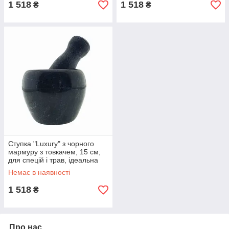
1 518
1 518
₴
₴
Ступка "Luxury" з чорного
мармуру з товкачем, 15 см,
для спецій і трав, ідеальна
для кухні та настоянок.
Немає в наявності
1 518
₴
Про нас