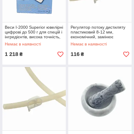
Веси I-2000 Superior ювелірні
Регулятор потоку дистиляту
цифрові до 500 г для спецій і
пластиковий 8-12 мм,
інгредієнтів, висока точність,
економічний, замінює
ідеально підходять для
голчастий кран, виробництво
Немає в наявності
Немає в наявності
винокурів
Польща
1 218
116
₴
₴