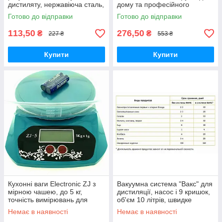
дистиляту, нержавіюча сталь,
дому та професійного
висока якість, 100% харчовий
використання
Готово до відправки
Готово до відправки
стандарт
113,50
276,50
₴
₴
227 ₴
553 ₴
Купити
Купити
Кухонні ваги Electronic ZJ з
Вакуумна система "Вакс" для
мірною чашею, до 5 кг,
дистиляції, насос і 9 кришок,
точність вимірювань для
об'єм 10 літрів, швидке
кулінарії, батарейки в
настоювання напоїв
Немає в наявності
Немає в наявності
комплекті