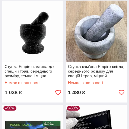
Ступка Empire кам'яна для
Ступка кам'яна Empire світла,
спецій і трав, середнього
середнього розміру для
розміру, темна і міцна,
спецій і трав, міцний
стильний дизайн
натуральний камінь
Немає в наявності
Немає в наявності
1 038
1 480
₴
₴
–50%
–50%