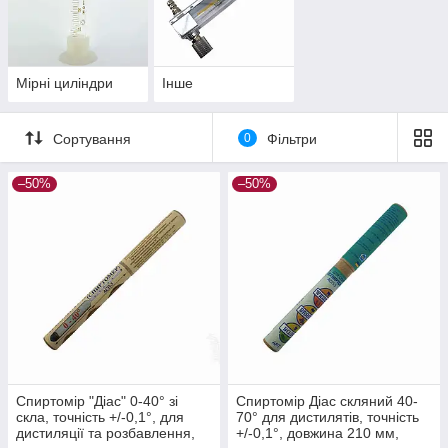
Мірні циліндри
Інше
Сортування
0
Фільтри
–50%
–50%
Спиртомір "Діас" 0-40° зі
Спиртомір Діас скляний 40-
скла, точність +/-0,1°, для
70° для дистилятів, точність
дистиляції та розбавлення,
+/-0,1°, довжина 210 мм,