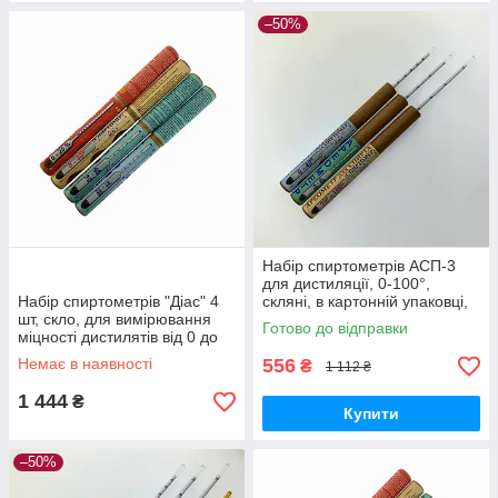
–50%
Набір спиртометрів АСП-3
для дистиляції, 0-100°,
Набір спиртометрів "Діас" 4
скляні, в картонній упаковці,
шт, скло, для вимірювання
3 різних ареометри
Готово до відправки
міцності дистилятів від 0 до
100 градусів, довжина 150
Немає в наявності
556
₴
1 112 ₴
мм
1 444
₴
Купити
–50%