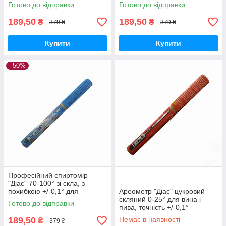
довжина 210 мм
Україна
Готово до відправки
Готово до відправки
189,50
189,50
₴
₴
379 ₴
379 ₴
Купити
Купити
–50%
Професійний спиртомір
"Діас" 70-100° зі скла, з
похибкою +/-0,1° для
Ареометр "Діас" цукровий
вимірювання міцності
скляний 0-25° для вина і
Готово до відправки
дистилятів
пива, точність +/-0,1°
189,50
Немає в наявності
₴
379 ₴