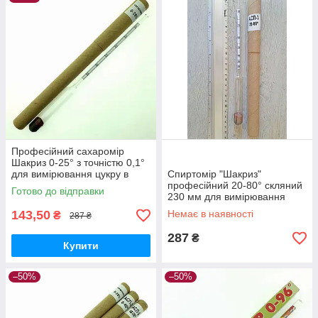
Професійний сахаромір
Шакриз 0-25° з точністю 0,1°
для вимірювання цукру в
Спиртомір "Шакриз"
рідині, Україна
професійний 20-80° скляний
Готово до відправки
230 мм для вимірювання
міцності дистилятів і
143,50
Немає в наявності
₴
287 ₴
настоянок
287
₴
Купити
–50%
–50%