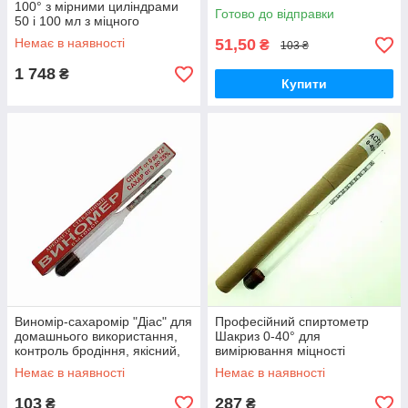
100° з мірними циліндрами
український прилад
Готово до відправки
50 і 100 мл з міцного
поліпропілену для
Немає в наявності
51,50
₴
103 ₴
професійної дистиляції
1 748
₴
Купити
Виномір-сахаромір "Діас" для
Професійний спиртометр
домашнього використання,
Шакриз 0-40° для
контроль бродіння, якісний,
вимірювання міцності
українське виробництво, 1.5
дистилятів, точність 1°,
Немає в наявності
Немає в наявності
літра
Україна
103
287
₴
₴