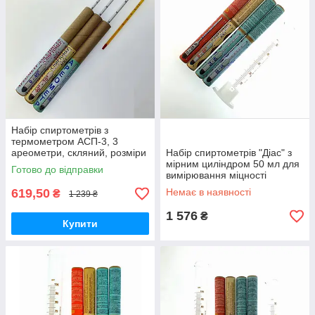
Набір спиртометрів з
термометром АСП-3, 3
ареометри, скляний, розміри
Набір спиртометрів "Діас" з
245x78x33 мм для
мірним циліндром 50 мл для
Готово до відправки
вимірювання міцності
вимірювання міцності
дистилятів
дистилятів, скло, 4
619,50
Немає в наявності
₴
1 239 ₴
ареометри
1 576
₴
Купити