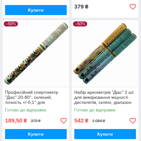
379
₴
Купити
–50%
–50%
Професійний спиртометр
Набір ареометрів "Діас" 3 шт.
"Діас" 20-80°, скляний,
для вимірювання міцності
точність +/-0,1° для
дистилятів, скляні, діапазон
виробництва напоїв
0-100°
Готово до відправки
Готово до відправки
189,50
542
₴
₴
379 ₴
1 084 ₴
Купити
Купити