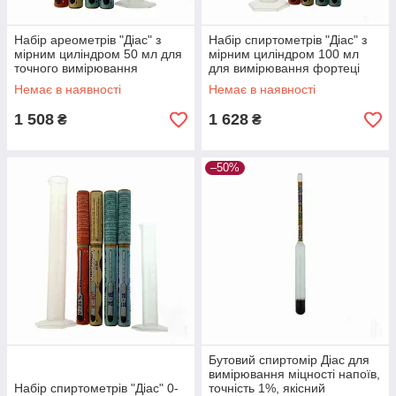
Набір ареометрів "Діас" з
Набір спиртометрів "Діас" з
мірним циліндром 50 мл для
мірним циліндром 100 мл
точного вимірювання
для вимірювання фортеці
міцності дистилятів і
дистиляту, скло і
Немає в наявності
Немає в наявності
настоянок
поліпропілен
1 508
1 628
₴
₴
–50%
Бутовий спиртомір Діас для
вимірювання міцності напоїв,
Набір спиртометрів "Діас" 0-
точність 1%, якісний