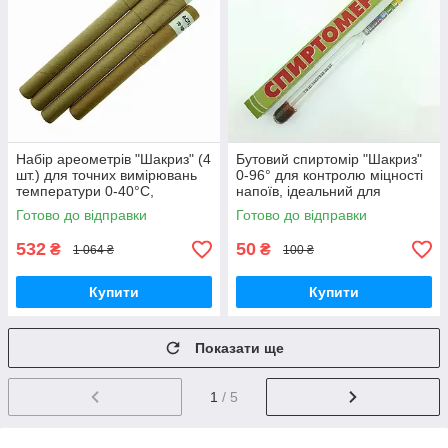
Набір ареометрів "Шакриз" (4
Бутовий спиртомір "Шакриз"
шт.) для точних вимірювань
0-96° для контролю міцності
температури 0-40°C,
напоїв, ідеальний для
виробництво Україна
домашнього використання
Готово до відправки
Готово до відправки
532
50
₴
₴
1 064 ₴
100 ₴
Купити
Купити
Показати ще
1
/ 5