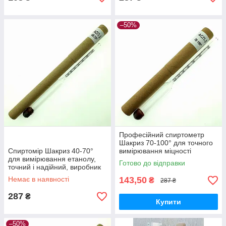
–50%
Професійний спиртометр
Шакриз 70-100° для точного
Спиртомір Шакриз 40-70°
вимірювання міцності
для вимірювання етанолу,
дистилятів, з точністю 1°
Готово до відправки
точний і надійний, виробник
Україна
Немає в наявності
143,50
₴
287 ₴
287
₴
Купити
–50%