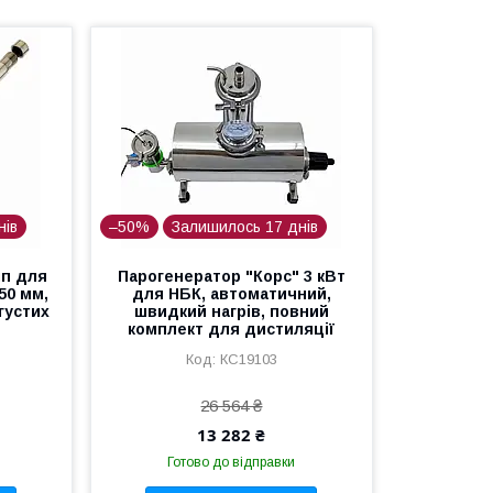
нів
–50%
Залишилось 17 днів
мп для
Парогенератор "Корс" 3 кВт
50 мм,
для НБК, автоматичний,
густих
швидкий нагрів, повний
комплект для дистиляції
КС19103
26 564 ₴
13 282 ₴
Готово до відправки