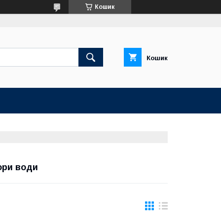
Кошик
Кошик
ори води