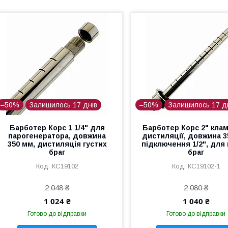
–50%
Залишилось 17 днів
–50%
Залишилось 17 д
Барботер Корс 1 1/4" для
Барботер Корс 2" кла
парогенератора, довжина
дистиляції, довжина 3
350 мм, дистиляція густих
підключення 1/2", для 
браг
браг
КС19102
КС19102-1
2 048 ₴
2 080 ₴
1 024 ₴
1 040 ₴
Готово до відправки
Готово до відправки