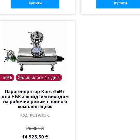
Купити
Купити
–50%
Залишилось 17 днів
Парогенератор Kors 6 кВт
для НБК з швидким виходом
на робочий режим і повною
комплектацією
КС19103-1
29 851 ₴
14 925,50 ₴