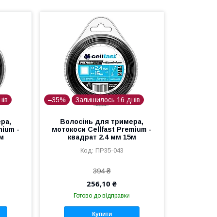
нів
–35%
Залишилось 16 днів
ра,
Волосінь для тримера,
mium -
мотокоси Cellfast Premium -
5м
квадрат 2.4 мм 15м
ПР35-043
394 ₴
256,10 ₴
Готово до відправки
Купити