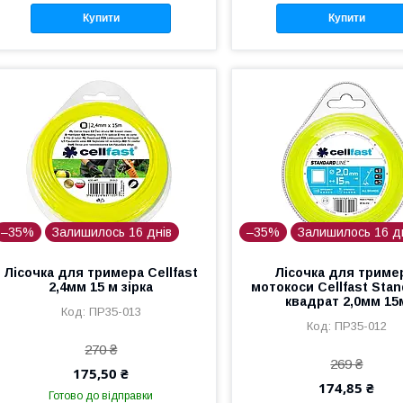
Купити
Купити
–35%
Залишилось 16 днів
–35%
Залишилось 16 д
Лісочка для тримера Cellfast
Лісочка для триме
2,4мм 15 м зірка
мотокоси Cellfast Stan
квадрат 2,0мм 15
ПР35-013
ПР35-012
270 ₴
269 ₴
175,50 ₴
174,85 ₴
Готово до відправки