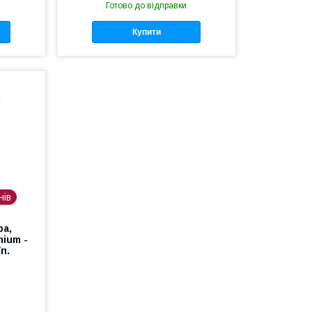
Готово до відправки
Купити
нів
ра,
mium -
п.