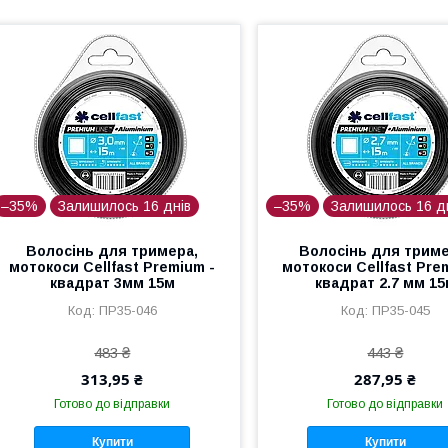
–35%
Залишилось 16 днів
–35%
Залишилось 16 д
Волосінь для тримера,
Волосінь для триме
мотокоси Cellfast Premium -
мотокоси Cellfast Pre
квадрат 3мм 15м
квадрат 2.7 мм 1
ПР35-046
ПР35-045
483 ₴
443 ₴
313,95 ₴
287,95 ₴
Готово до відправки
Готово до відправки
Купити
Купити