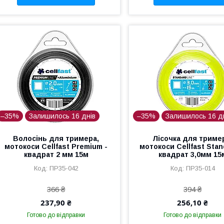
–35%
Залишилось 16 днів
–35%
Залишилось 16 д
Волосінь для тримера,
Лісочка для триме
мотокоси Cellfast Premium -
мотокоси Cellfast Stan
квадрат 2 мм 15м
квадрат 3,0мм 15
ПР35-042
ПР35-014
366 ₴
394 ₴
237,90 ₴
256,10 ₴
Готово до відправки
Готово до відправки