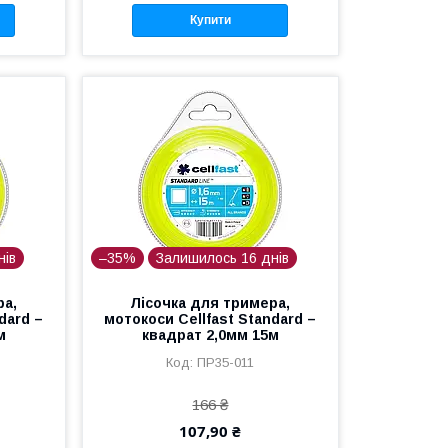
Купити
нів
–35%
Залишилось 16 днів
ра,
Лісочка для тримера,
dard –
мотокоси Cellfast Standard –
м
квадрат 2,0мм 15м
ПР35-011
166 ₴
107,90 ₴