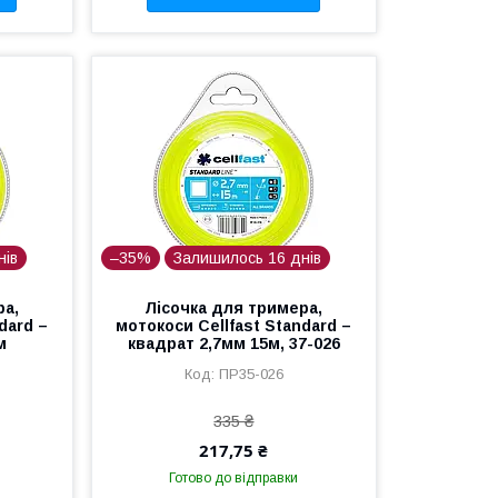
нів
–35%
Залишилось 16 днів
ра,
Лісочка для тримера,
dard –
мотокоси Cellfast Standard –
м
квадрат 2,7мм 15м, 37-026
ПР35-026
335 ₴
217,75 ₴
Готово до відправки