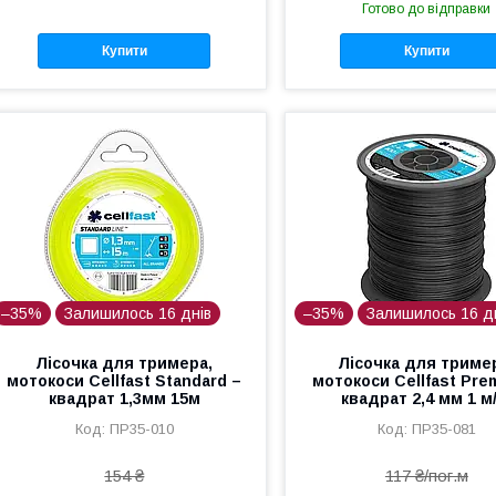
Готово до відправки
Купити
Купити
–35%
Залишилось 16 днів
–35%
Залишилось 16 д
Лісочка для тримера,
Лісочка для триме
мотокоси Cellfast Standard –
мотокоси Cellfast Pre
квадрат 1,3мм 15м
квадрат 2,4 мм 1 м/
ПР35-010
ПР35-081
154 ₴
117 ₴/пог.м