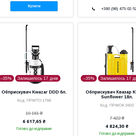
Купити
+380 (98) 475-02-5
–35%
Залишилось 17 днів
–35%
Залишилось 17 д
Обприскувач Kwazar DDD 6л.
Обприскувач Квазар K
Sunflower 18л.
ПРWTO.1766
ПРWOK.0433
10 181 ₴
7 422 ₴
6 617,65 ₴
4 824,30 ₴
Готово до відправки
Готово до відправки