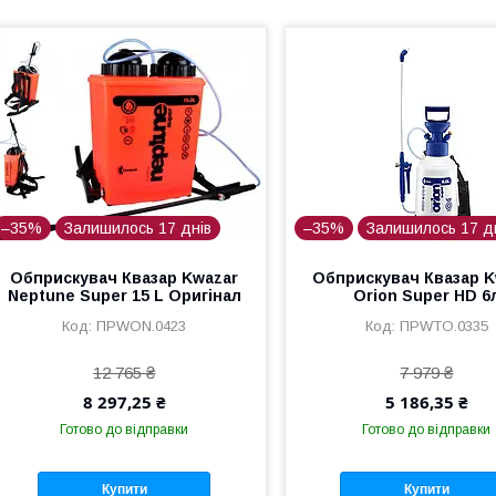
–35%
Залишилось 17 днів
–35%
Залишилось 17 д
Обприскувач Квазар Kwazar
Обприскувач Квазар K
Neptune Super 15 L Оригінал
Orion Super HD 6
ПРWON.0423
ПРWTO.0335
12 765 ₴
7 979 ₴
8 297,25 ₴
5 186,35 ₴
Готово до відправки
Готово до відправки
Купити
Купити