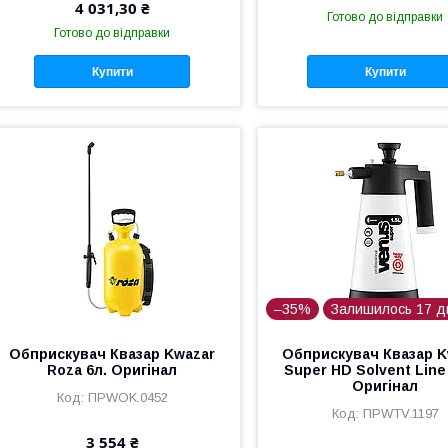
4 031,30 ₴
Готово до відправки
Готово до відправки
Купити
Купити
–35%
Залишилось 17 д
Обприскувач Квазар Kwazar
Обприскувач Квазар K
Roza 6л. Оригінал
Super HD Solvent Line 
Оригінал
ПРWOK.0452
ПРWTV.1197
3 554 ₴