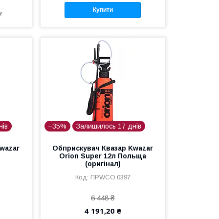
Купити
2
нів
–35%
Залишилось 17 днів
wazar
Обприскувач Квазар Kwazar
Orion Super 12л Польща
(оригінал)
ПРWCO.0397
6 448 ₴
4 191,20 ₴