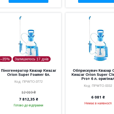
–35%
Залишилось 17 днів
Піногенератор Квазар Kwazar
Обприскувач Квазар 
Orion Super Foamer 6л.
Kwazar Orion Super Cl
Pro+ 6 л. оригіна
ПРWTO.0772
ПРWTO.0332
12 019 ₴
6 081 ₴
7 812,35 ₴
Немає в наявності
Готово до відправки