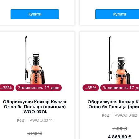
Купити
Купити
–35%
Залишилось 17 днів
–35%
Залишилось 17 д
Обприскувач Квазар Kwazar
Обприскувач Квазар K
Orion 9л Польща (оригінал)
Orion 6л Польща (ориг
WОO.0374
ПРWCO.0492
ПРWОO.0374
7 492 ₴
6 202 ₴
4 869,80 ₴