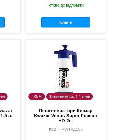
Готово до відправки
Купити
нів
–35%
Залишилось 17 днів
wazar
Піногенератори Квазар
1.5 л.
Kwazar Venus Super Foamer
HD 2л.
ПРWTV.1186