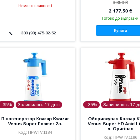
3 350 ₴
Немає в наявності
2 177,50 ₴
Готово до відправки
Купити
+380 (98) 475-02-52
–35%
Залишилось 17 днів
–35%
Залишилось 17 д
Піногенератор Квазар Kwazar
Обприскувач Квазар K
Venus Super Foamer 2л.
Venus Super HD Acid Li
л. Оригінал
ПРWTV.1184
ПРWTV.1196