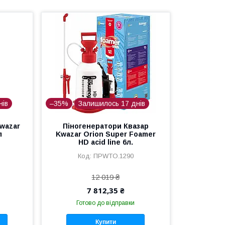
нів
–35%
Залишилось 17 днів
wazar
Піногенератори Квазар
л
Kwazar Orion Super Foamer
HD acid line 6л.
ПРWTO.1290
12 019 ₴
7 812,35 ₴
Готово до відправки
Купити