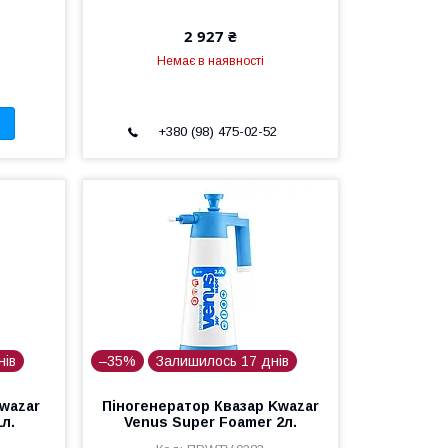
2 927 ₴
Немає в наявності
+380 (98) 475-02-52
нів
–35%
Залишилось 17 днів
wazar
Піногенератор Квазар Kwazar
л.
Venus Super Foamer 2л.