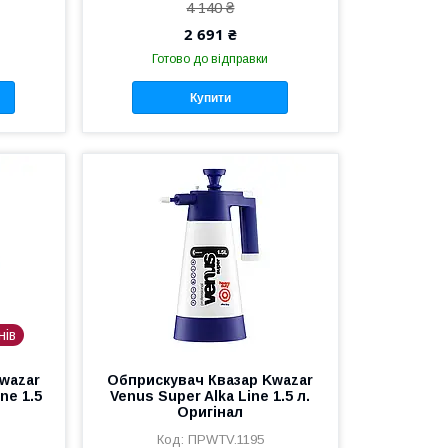
4 140 ₴
2 691 ₴
Готово до відправки
Купити
нів
wazar
Обприскувач Квазар Kwazar
ne 1.5
Venus Super Alka Line 1.5 л.
Оригінал
ПРWTV.1195