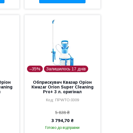
–35%
Залишилось 17 днів
Оріон
Обприскувач Квазар Оріон
eaning
Kwazar Orion Super Cleaning
л
Pro+ 3 л. оригінал
ПРWTO.0309
5 838 ₴
3 794,70 ₴
Готово до відправки