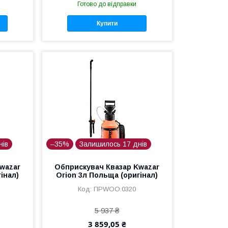
Готово до відправки
Купити
нів
–35%
Залишилось 17 днів
wazar
Обприскувач Квазар Kwazar
інал)
Orion 3л Польща (оригінал)
ПРWОO.0320
5 937 ₴
3 859,05 ₴