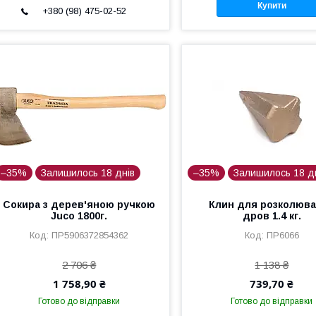
Купити
+380 (98) 475-02-52
–35%
Залишилось 18 днів
–35%
Залишилось 18 д
Сокира з дерев'яною ручкою
Клин для розколюв
Juco 1800г.
дров 1.4 кг.
ПР5906372854362
ПР6066
2 706 ₴
1 138 ₴
1 758,90 ₴
739,70 ₴
Готово до відправки
Готово до відправки