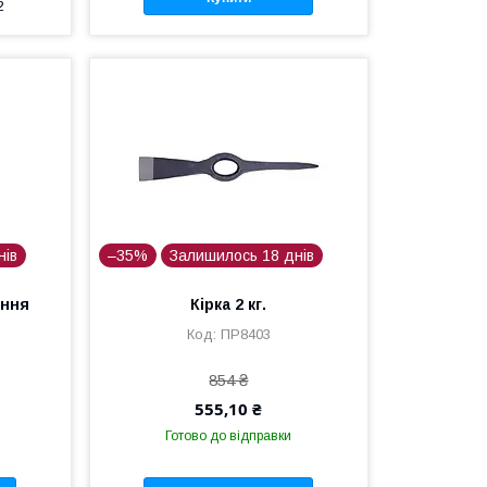
2
нів
–35%
Залишилось 18 днів
ання
Кірка 2 кг.
ПР8403
854 ₴
555,10 ₴
Готово до відправки