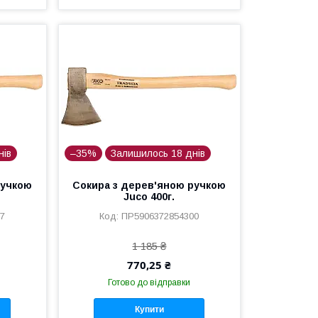
нів
–35%
Залишилось 18 днів
ручкою
Сокира з дерев'яною ручкою
Juco 400г.
17
ПР5906372854300
1 185 ₴
770,25 ₴
Готово до відправки
Купити