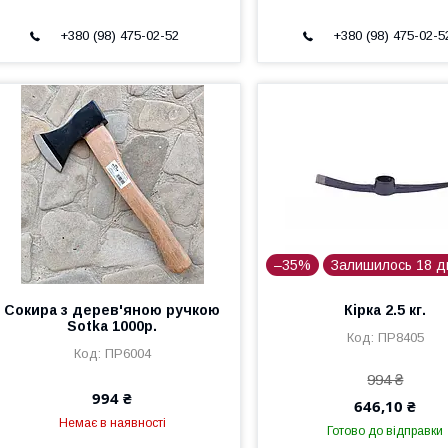
+380 (98) 475-02-52
+380 (98) 475-02-5
–35%
Залишилось 18 д
Сокира з дерев'яною ручкою
Кірка 2.5 кг.
Sotka 1000р.
ПР8405
ПР6004
994 ₴
994 ₴
646,10 ₴
Немає в наявності
Готово до відправки