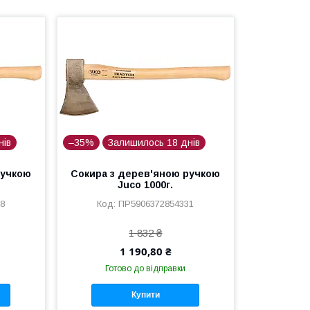
нів
–35%
Залишилось 18 днів
ручкою
Сокира з дерев'яною ручкою
Juco 1000г.
48
ПР5906372854331
1 832 ₴
1 190,80 ₴
Готово до відправки
Купити