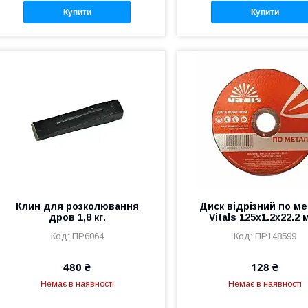
Купити
Купити
Клин для розколювання
Диск відрізний по м
дров 1,8 кг.
Vitals 125х1.2х22.2 
ПР6064
ПР148599
480 ₴
128 ₴
Немає в наявності
Немає в наявності