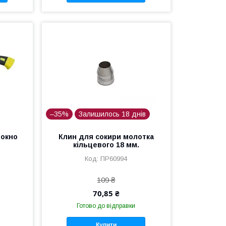
–35%
Залишилось 18 днів
локно
Клин для сокири молотка
кільцевого 18 мм.
ПР60994
109 ₴
70,85 ₴
Готово до відправки
Купити