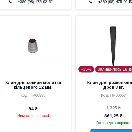
+380 (98) 475-02-52
+380 (98) 475-02-5
–35%
Залишилось 18 д
Клин для сокири молотка
Клин для розколюв
кільцевого 12 мм.
дров 3 кг.
ПР60995
ПР60653
1 325 ₴
94 ₴
861,25 ₴
Немає в наявності
Готово до відправки