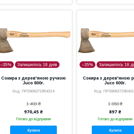
–35%
Залишилось 18 днів
–35%
Залишилось 18 д
Сокира з дерев'яною ручкою
Сокира з дерев'яною 
Juco 800г.
Juco 600г.
ПР5906372854324
ПР59063728543
1 493 ₴
1 380 ₴
970,45 ₴
897 ₴
Готово до відправки
Готово до відправки
Купити
Купити