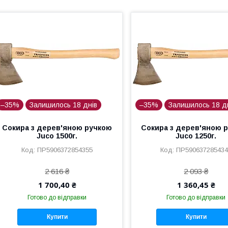
–35%
Залишилось 18 днів
–35%
Залишилось 18 д
Сокира з дерев'яною ручкою
Сокира з дерев'яною 
Juco 1500г.
Juco 1250г.
ПР5906372854355
ПР59063728543
2 616 ₴
2 093 ₴
1 700,40 ₴
1 360,45 ₴
Готово до відправки
Готово до відправки
Купити
Купити