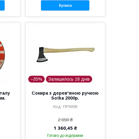
Купити
–35%
Залишилось 18 днів
еталу
Сокира з дерев'яною ручкою
мм.
Sotka 2000р.
ПР6008
2 093 ₴
1 360,45 ₴
Готово до відправки