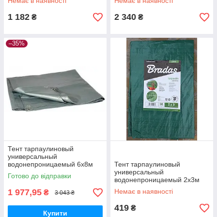
Немає в наявності
Немає в наявності
1 182
2 340
₴
₴
–35%
Тент тарпаулиновый
универсальный
водонепроницаемый 6х8м
Тент тарпаулиновый
120г/м2
универсальный
Готово до відправки
водонепроницаемый 2х3м
90г/м2.
1 977,95
Немає в наявності
₴
3 043 ₴
419
₴
Купити