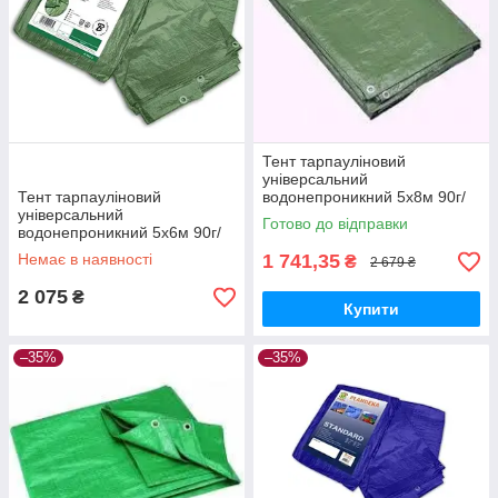
Тент тарпауліновий
універсальний
Тент тарпауліновий
водонепроникний 5х8м 90г/
універсальний
м2.
Готово до відправки
водонепроникний 5х6м 90г/
м2.
Немає в наявності
1 741,35
₴
2 679 ₴
2 075
₴
Купити
–35%
–35%