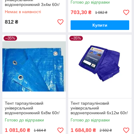
Готово до відправки
водонепроникний 3х4м 60г/
м2
Немає в наявності
703,30
₴
1 082 ₴
812
₴
Купити
–35%
–35%
Тент тарпауліновий
Тент тарпауліновий
універсальний
універсальний
водонепроникний 6х8м 60г/
водонепроникний 6х12м 60г/
м2
м2
Готово до відправки
Готово до відправки
1 081,60
1 684,80
₴
₴
1 664 ₴
2 592 ₴