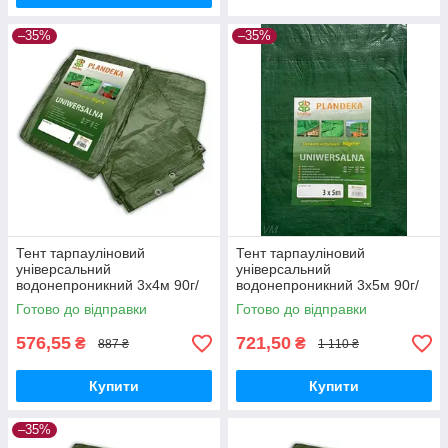
–35%
–35%
Тент тарпауліновий
Тент тарпауліновий
універсальний
універсальний
водонепроникний 3х4м 90г/
водонепроникний 3х5м 90г/
м2.
м2.
Готово до відправки
Готово до відправки
576,55
721,50
₴
₴
887 ₴
1 110 ₴
Купити
Купити
–35%