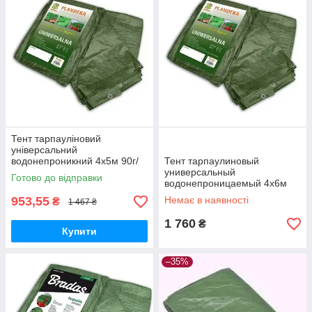
Тент тарпауліновий
універсальний
водонепроникний 4х5м 90г/
Тент тарпаулиновый
м2.
универсальный
Готово до відправки
водонепроницаемый 4х6м
90г/м2.
953,55
Немає в наявності
₴
1 467 ₴
1 760
₴
Купити
–35%