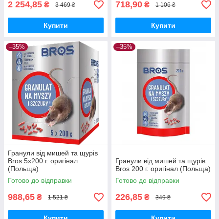
2 254,85
718,90
₴
₴
3 469 ₴
1 106 ₴
Купити
Купити
–35%
–35%
Гранули від мишей та щурів
Bros 5х200 г. оригінал
Гранули від мишей та щурів
(Польща)
Bros 200 г. оригінал (Польща)
Готово до відправки
Готово до відправки
988,65
226,85
₴
₴
1 521 ₴
349 ₴
Купити
Купити