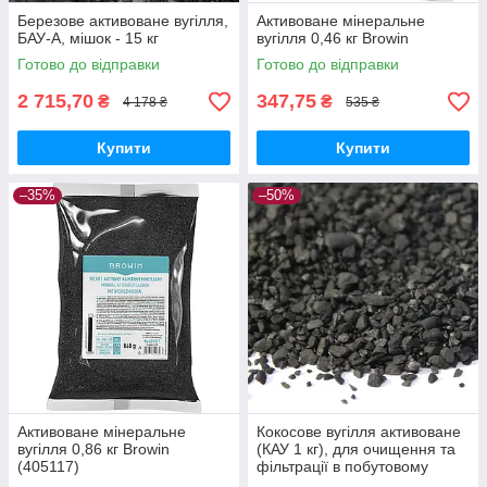
Березове активоване вугілля,
Активоване мінеральне
БАУ-А, мішок - 15 кг
вугілля 0,46 кг Browin
Готово до відправки
Готово до відправки
2 715,70
347,75
₴
₴
4 178 ₴
535 ₴
Купити
Купити
–35%
–50%
Активоване мінеральне
Кокосове вугілля активоване
вугілля 0,86 кг Browin
(КАУ 1 кг), для очищення та
(405117)
фільтрації в побутовому
дистиляторі, для очищення