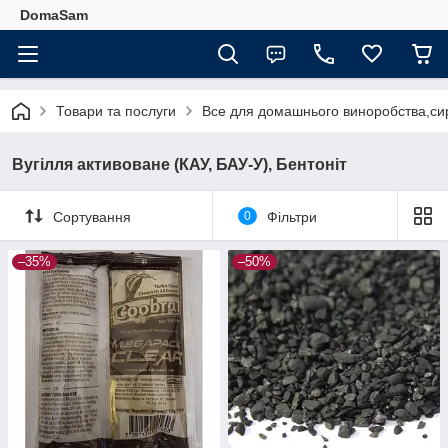
DomaSam
Товари та послуги
Все для домашнього виноробства,сир
Вугілля активоване (КАУ, БАУ-У), Бентоніт
Сортування
0
Фільтри
–35%
–50%