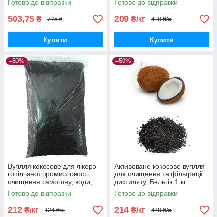
Готово до відправки
Готово до відправки
води.
503,75
209
₴
₴/кг
775 ₴
418 ₴/кг
Купити
Купити
–50%
–50%
Вугілля кокосове для лікеро-
Активоване кокосове вугілля
горілчаної промисловості,
для очищення та фільтрації
очищення самогону, води,
дистиляту, Бельгія 1 кг
активоване вугілля 1 кг
Готово до відправки
Готово до відправки
212
214
₴/кг
₴/кг
424 ₴/кг
428 ₴/кг