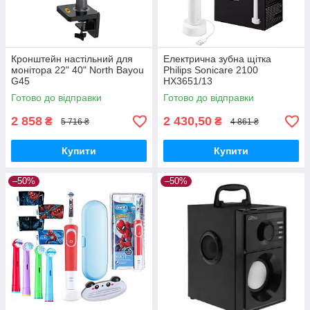
Кронштейн настільний для
Електрична зубна щітка
монітора 22" 40" North Bayou
Philips Sonicare 2100
G45
HX3651/13
Готово до відправки
Готово до відправки
2 858
2 430,50
₴
₴
5 716 ₴
4 861 ₴
Купити
Купити
–50%
–50%