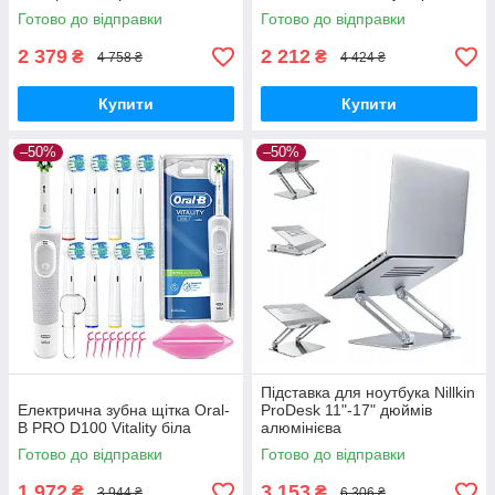
Готово до відправки
Готово до відправки
2 379
2 212
₴
₴
4 758 ₴
4 424 ₴
Купити
Купити
–50%
–50%
Підставка для ноутбука Nillkin
Електрична зубна щітка Oral-
ProDesk 11"-17" дюймів
B PRO D100 Vitality біла
алюмінієва
Готово до відправки
Готово до відправки
1 972
3 153
₴
₴
3 944 ₴
6 306 ₴