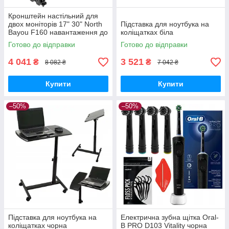
Кронштейн настільний для
двох моніторів 17" 30" North
Підставка для ноутбука на
Bayou F160 навантаження до
коліщатках біла
18 кг
Готово до відправки
Готово до відправки
4 041
3 521
₴
₴
8 082 ₴
7 042 ₴
Купити
Купити
–50%
–50%
Підставка для ноутбука на
Електрична зубна щітка Oral-
коліщатках чорна
B PRO D103 Vitality чорна