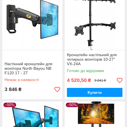
Кронштейн настільний для
чотирьох моніторів 10-27"
Настінний кронштейн для
VX-24A
монітора North Bayou NB
Готово до відправки
F120 17 - 27
Немає в наявності
4 520,50
₴
9 041 ₴
3 846
₴
Купити
–50%
–50%