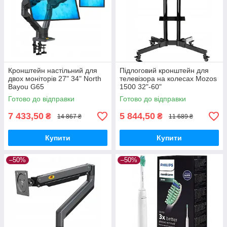
Кронштейн настільний для
Підлоговий кронштейн для
двох моніторів 27" 34" North
телевізора на колесах Mozos
Bayou G65
1500 32"-60"
Готово до відправки
Готово до відправки
7 433,50
5 844,50
₴
₴
14 867 ₴
11 689 ₴
Купити
Купити
–50%
–50%