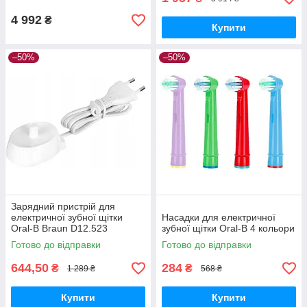
4 992
₴
Купити
–50%
–50%
Зарядний пристрій для
електричної зубної щітки
Насадки для електричної
Oral-B Braun D12.523
зубної щітки Oral-B 4 кольори
Готово до відправки
Готово до відправки
644,50
284
₴
₴
1 289 ₴
568 ₴
Купити
Купити