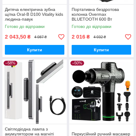
Дитяча електрична зубна
Портативна бездротова
щітка Oral-B D100 Vitality kids
колонка Overmax
людина-павук
BLUETOOTH 600 Вт
Готово до відправки
Готово до відправки
2 043,50
2 016
₴
₴
4 087 ₴
4 032 ₴
Купити
Купити
–58%
–50%
Світлодіодна лампа з
акумулятором на магніті
Перкусійний ручний масажер