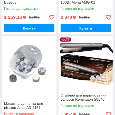
Baseus
100Вт Alpha AMG-01
Готово до відправки
Готово до відправки
1 259,16
2 840
₴
₴
2 998 ₴
5 680 ₴
Купити
Купити
–50%
Стайлер для вирівнювання
волосся Remington S8540
Масажна ванночка для
Готово до відправки
ніг,стоп Adler AD 2167
Немає в наявності
1 957
₴
3 914 ₴