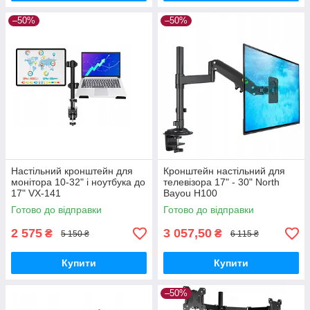
–50%
–50%
Настільний кронштейн для
Кронштейн настільний для
монітора 10-32" і ноутбука до
телевізора 17" - 30" North
17" VX-141
Bayou H100
Готово до відправки
Готово до відправки
2 575
3 057,50
₴
₴
5 150 ₴
6 115 ₴
Купити
Купити
–50%