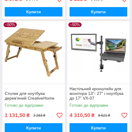
Купити
Купити
–50%
–50%
Настільний кронштейн для
Столик для ноутбука
монітора 13"- 27" і ноутбука
дерев'яний CreativeHome
до 17" VX-07
Готово до відправки
Готово до відправки
1 131,50
4 310,50
₴
₴
2 263 ₴
8 621 ₴
Купити
Купити