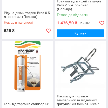
Гранули від мишей та щурів
Bros 2.5 кг. оригінал
(Польща)
Рідина диких тварин Bros 0.5
Готово до відправки
л. оригінал (Польща)
Немає в наявності
1 436,50
₴
2 210 ₴
626
₴
Купити
Пастка для поливок
землерийок та підземних
Гель від тарганів Afanisep 5г.
гризунів CHOMIK SET3857