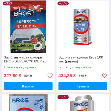
–35%
–35%
Засіб від мух та комарів
Відлякувач куниць Bros 100
BROS SUPERCYP 6WP 25г.
мл. (рідина)
Готово до відправки
Готово до відправки
327,60
434,85
₴
₴
504 ₴
669 ₴
Купити
Купити
–35%