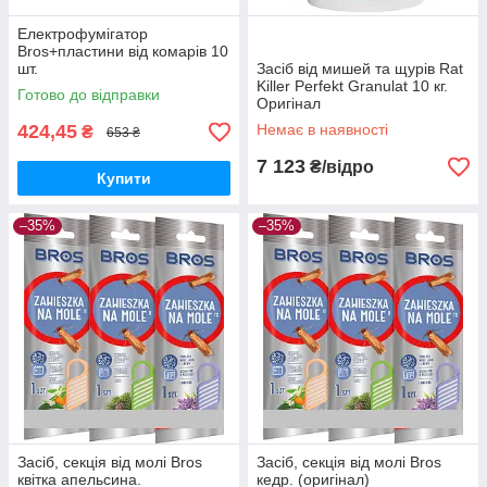
Електрофумігатор
Bros+пластини від комарів 10
шт.
Засіб від мишей та щурів Rat
Killer Perfekt Granulat 10 кг.
Готово до відправки
Оригінал
424,45
Немає в наявності
₴
653 ₴
7 123
₴/відро
Купити
–35%
–35%
Засіб, секція від молі Bros
Засіб, секція від молі Bros
квітка апельсина.
кедр. (оригінал)