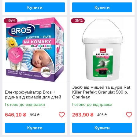
Купити
Купити
–35%
–35%
Засіб від мишей та щурів Rat
Електрофумігатор Bros +
Killer Perfekt Granulat 500 р.
рідина від комарів для дітей
Оригінал
Готово до відправки
Готово до відправки
646,10
263,90
₴
₴
994 ₴
406 ₴
Купити
Купити