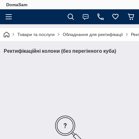
DomaSam
Товари та послуги
Обладнання для ректифікації
Рек
Ректифікаційні колони (без перегінного куба)