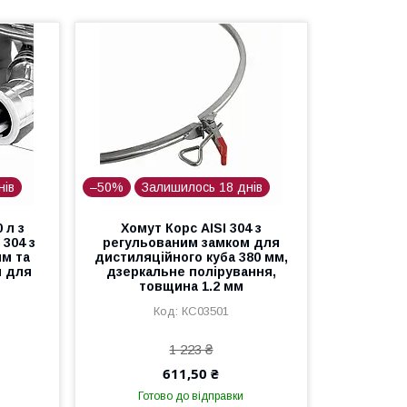
нів
–50%
Залишилось 18 днів
 л з
Хомут Корс AISI 304 з
 304 з
регульованим замком для
м та
дистиляційного куба 380 мм,
м для
дзеркальне полірування,
товщина 1.2 мм
КС03501
1 223 ₴
611,50 ₴
Готово до відправки