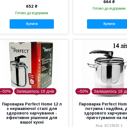
664 ₴
652 ₴
Готово до відправки
Готово до відправки
Купити
Купити
–50%
Залишилось 18 днів
–50%
Залишилось 18 д
Пароварка Perfect Home 12 л
Пароварка Perfect Home
з нержавіючої сталі для
потужна і надійна, 
здорового харчування -
здорового харчуван
ефективне рішення для
приготування на па
вашої кухні
КС19101-1