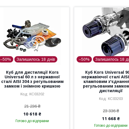
–50%
Залишилось 18 днів
–50%
Залишилось 18 д
Куб для дистиляції Kors
Куб Kors Universal 90
Universal 60 л з нержавної
нержавіючої сталі AISI
сталі AISI 304 з регульованим
кламповим з'єднання
замком і знімною кришкою
регульованим замко
дистиляції
КС03202
КС03203
21 236 ₴
23 336 ₴
10 618 ₴
11 668 ₴
Готово до відправки
Готово до відправки