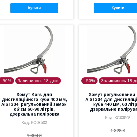
Купити
Купити
–50%
Залишилось 18 днів
–50%
Залишилось 18 д
Хомут Kors для
Хомут регульований 
дистиляційного куба 400 мм,
AISI 304 для дистиляц
AISI 304, регульований замок,
куба 440 мм, 60 літр
об'єм 60-90 літрів,
дзеркальне полірув
дзеркальна поліровка
КС03503
КС03502
1 328 ₴
1 304 ₴