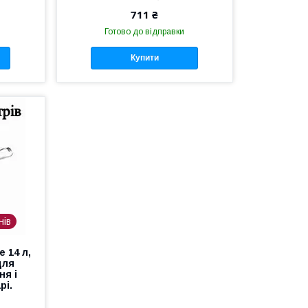
711 ₴
Готово до відправки
Купити
нів
 14 л,
для
ня і
рі.