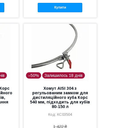
Купити
нів
–50%
Залишилось 18 днів
Корс
Хомут AISI 304 з
ійного
регульованим замком для
ів,
дистиляційного куба Корс
ання
540 мм, підходить для кубів
80-150 л
КС03504
1 422 ₴