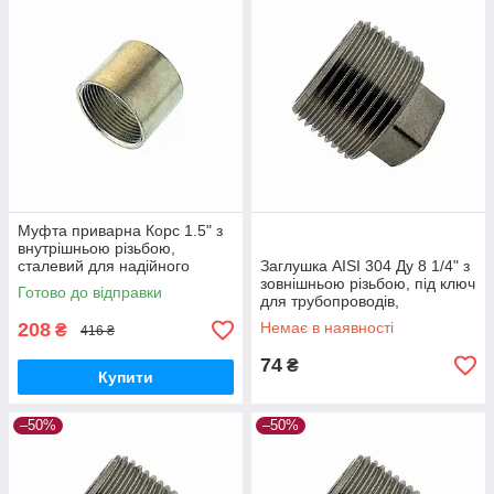
Муфта приварна Корс 1.5" з
внутрішньою різьбою,
сталевий для надійного
Заглушка AISI 304 Ду 8 1/4" з
з'єднання трубопроводів
зовнішньою різьбою, під ключ
Готово до відправки
для трубопроводів,
нержавіюча сталь, Китай
208
Немає в наявності
₴
416 ₴
74
₴
Купити
–50%
–50%