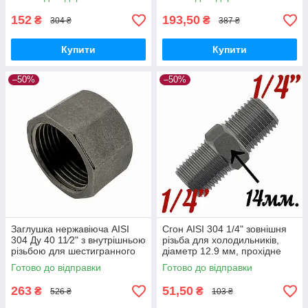
152
193,50
₴
₴
304 ₴
387 ₴
Купити
Купити
–50%
–50%
Заглушка нержавіюча AISI
Сгон AISI 304 1/4" зовнішня
304 Ду 40 11⁄2" з внутрішньою
різьба для холодильників,
різьбою для шестигранного
діаметр 12.9 мм, прохідне
ключа, виробник Китай
переріз 9 мм, харчова
Готово до відправки
Готово до відправки
нержавійка
263
51,50
₴
₴
526 ₴
103 ₴