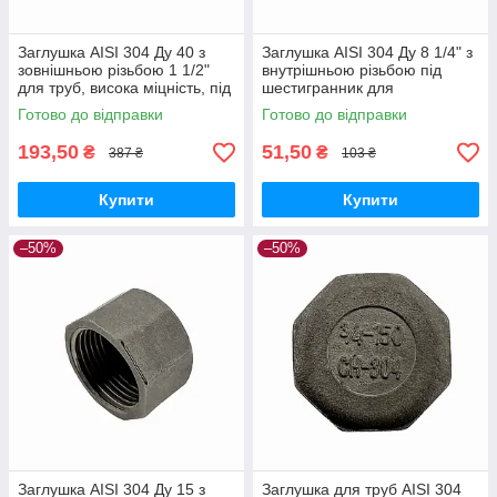
Заглушка AISI 304 Ду 40 з
Заглушка AISI 304 Ду 8 1/4" з
зовнішньою різьбою 1 1/2"
внутрішньою різьбою під
для труб, висока міцність, під
шестигранник для
ключ
трубопроводів, нержавіюча
Готово до відправки
Готово до відправки
сталь
193,50
51,50
₴
₴
387 ₴
103 ₴
Купити
Купити
–50%
–50%
Заглушка AISI 304 Ду 15 з
Заглушка для труб AISI 304