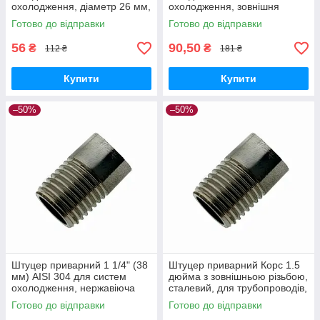
охолодження, діаметр 26 мм,
охолодження, зовнішня
прохідне перетин 21.6 мм
різьба, діаметр 32 мм,
Готово до відправки
Готово до відправки
прохідне перетин 27.3 мм
56
90,50
₴
₴
112 ₴
181 ₴
Купити
Купити
–50%
–50%
Штуцер приварний 1 1/4" (38
Штуцер приварний Корс 1.5
мм) AISI 304 для систем
дюйма з зовнішньою різьбою,
охолодження, нержавіюча
сталевий, для трубопроводів,
сталь, виробник Китай
надійний і довговічний
Готово до відправки
Готово до відправки