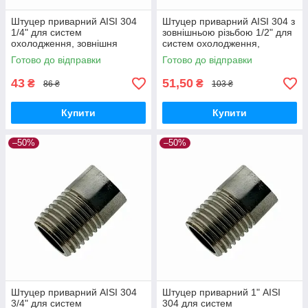
Штуцер приварний AISI 304
Штуцер приварний AISI 304 з
1/4" для систем
зовнішньою різьбою 1/2" для
охолодження, зовнішня
систем охолодження,
різьба, діаметр 12.9 мм,
діаметр 20,18 мм, 16,30 мм
Готово до відправки
Готово до відправки
прохідне перетин 9 мм
прохідне перетворення
43
51,50
₴
₴
86 ₴
103 ₴
Купити
Купити
–50%
–50%
Штуцер приварний AISI 304
Штуцер приварний 1" AISI
3/4" для систем
304 для систем