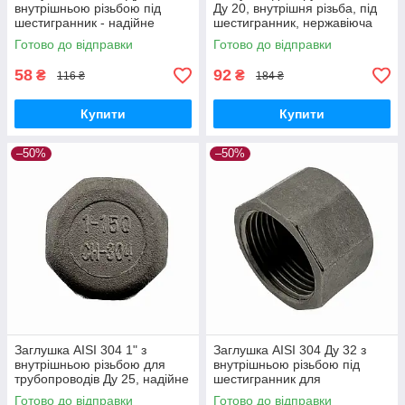
внутрішньою різьбою під
Ду 20, внутрішня різьба, під
шестигранник - надійне
шестигранник, нержавіюча
рішення для трубопроводів з
сталь
Готово до відправки
Готово до відправки
нержавіючої сталі
58
92
₴
₴
116 ₴
184 ₴
Купити
Купити
–50%
–50%
Заглушка AISI 304 1" з
Заглушка AISI 304 Ду 32 з
внутрішньою різьбою для
внутрішньою різьбою під
трубопроводів Ду 25, надійне
шестигранник для
з'єднання для сантехніки
трубопроводів, 1 1/4"
Готово до відправки
Готово до відправки