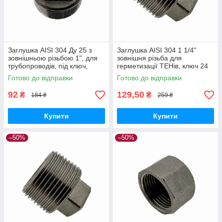
Заглушка AISI 304 Ду 25 з
Заглушка AISI 304 1 1/4"
зовнішньою різьбою 1", для
зовнішня різьба для
трубопроводів, під ключ,
герметизації ТЕНів, ключ 24
надійна конструкція
мм, діаметр 32 мм
Готово до відправки
Готово до відправки
92
129,50
₴
₴
184 ₴
259 ₴
Купити
Купити
–50%
–50%