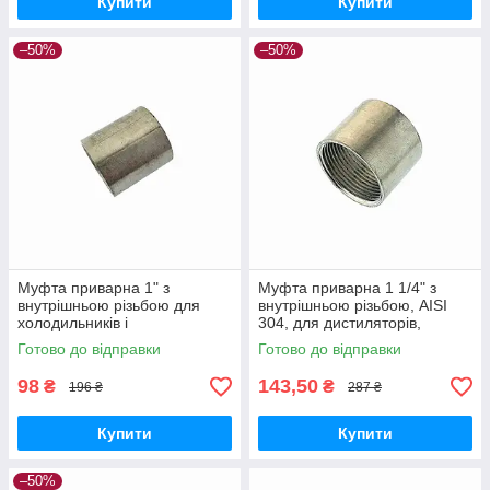
Купити
Купити
–50%
–50%
Муфта приварна 1" з
Муфта приварна 1 1/4" з
внутрішньою різьбою для
внутрішньою різьбою, AISI
холодильників і
304, для дистиляторів,
дефлегматорів, діаметр 37
діаметр 48 мм
Готово до відправки
Готово до відправки
мм, висока міцність
98
143,50
₴
₴
196 ₴
287 ₴
Купити
Купити
–50%