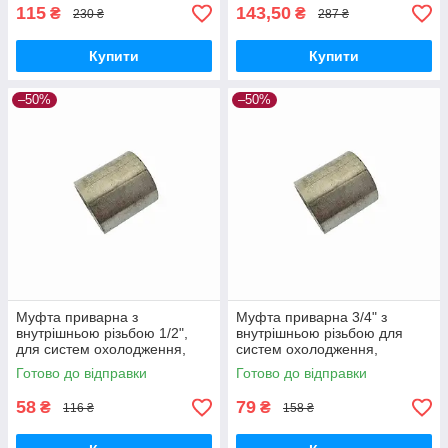
115
143,50
₴
₴
230 ₴
287 ₴
Купити
Купити
–50%
–50%
Муфта приварна з
Муфта приварна 3/4" з
внутрішньою різьбою 1/2",
внутрішньою різьбою для
для систем охолодження,
систем охолодження,
діаметр 24 мм, 1 шт.
зовнішній діаметр 30 мм, 1
Готово до відправки
Готово до відправки
шт.
58
79
₴
₴
116 ₴
158 ₴