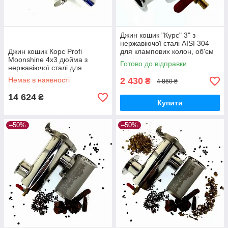
Джин кошик "Курс" 3" з
нержавіючої сталі AISI 304
Джин кошик Корс Profi
для клампових колон, об'єм
Moonshine 4x3 дюйма з
400 мл
Готово до відправки
нержавіючої сталі для
клампової колони, об'єм
Немає в наявності
2 430
₴
4 860 ₴
1000 мл
14 624
₴
Купити
–50%
–50%