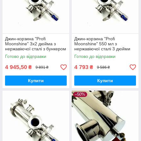
Джин-корзина "Profi
Джин-корзина "Profi
Moonshine" 3х2 дюйма з
Moonshine" 550 мл з
нержавіючої сталі з бункером
нержавіючої сталі 3 дюйми
550 мл для дистиляції
для домашнього дистилятора
Готово до відправки
Готово до відправки
з заміною в процесі
перегонки
4 945,50
4 793
₴
₴
9 891 ₴
9 586 ₴
Купити
Купити
–50%