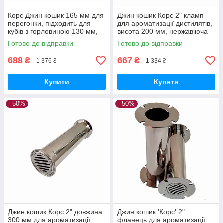
Корс Джин кошик 165 мм для
Джин кошик Корс 2" кламп
перегонки, підходить для
для ароматизації дистилятів,
кубів з горловиною 130 мм,
висота 200 мм, нержавіюча
для ароматизації травами
сталь
Готово до відправки
Готово до відправки
688
667
₴
₴
1 376 ₴
1 334 ₴
Купити
Купити
–50%
–50%
Джин кошик Корс 2" довжина
Джин кошик 'Корс' 2"
300 мм для ароматизації
фланець для ароматизації