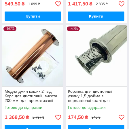
549,50
1 417,50
₴
₴
1 099 ₴
2 835 ₴
Купити
Купити
–50%
–50%
Медна джин кошик 2" від
Корзина для дистиляції
Корс для дистиляції, висота
джину 1,5 дюйма з
200 мм, для ароматизації
нержавіючої сталі для
напоїв
ароматизації напоїв
Готово до відправки
Готово до відправки
1 368,50
174,50
₴
₴
2 737 ₴
349 ₴