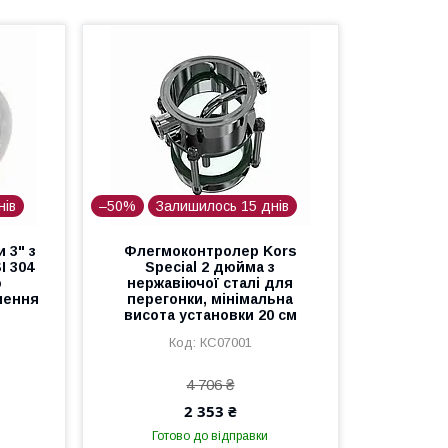
нів
–50%
Залишилось 15 днів
 3" з
Флегмоконтролер Kors
I 304
Special 2 дюйма з
о
нержавіючої сталі для
лення
перегонки, мінімальна
висота установки 20 см
КС07001
4 706 ₴
2 353 ₴
Готово до відправки