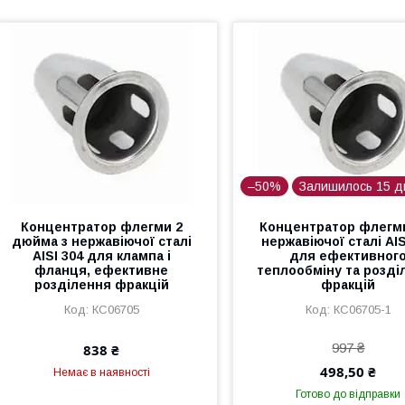
–50%
Залишилось 15 д
Концентратор флегми 2
Концентратор флегми
дюйма з нержавіючої сталі
нержавіючої сталі AIS
AISI 304 для клампа і
для ефективног
фланця, ефективне
теплообміну та розді
розділення фракцій
фракцій
КС06705
КС06705-1
997 ₴
838 ₴
498,50 ₴
Немає в наявності
Готово до відправки