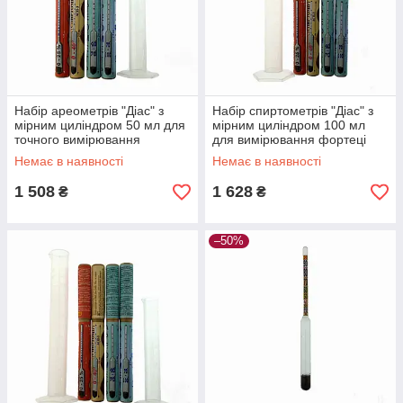
Набір ареометрів "Діас" з
Набір спиртометрів "Діас" з
мірним циліндром 50 мл для
мірним циліндром 100 мл
точного вимірювання
для вимірювання фортеці
міцності дистилятів і
дистиляту, скло і
Немає в наявності
Немає в наявності
настоянок
поліпропілен
1 508
1 628
₴
₴
–50%