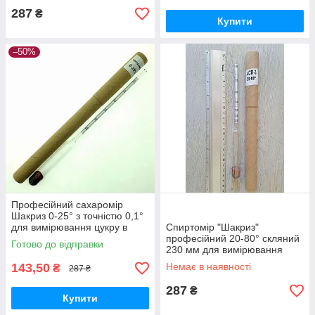
287
₴
Купити
–50%
Професійний сахаромір
Шакриз 0-25° з точністю 0,1°
для вимірювання цукру в
Спиртомір "Шакриз"
рідині, Україна
професійний 20-80° скляний
Готово до відправки
230 мм для вимірювання
міцності дистилятів і
143,50
Немає в наявності
₴
287 ₴
настоянок
287
₴
Купити