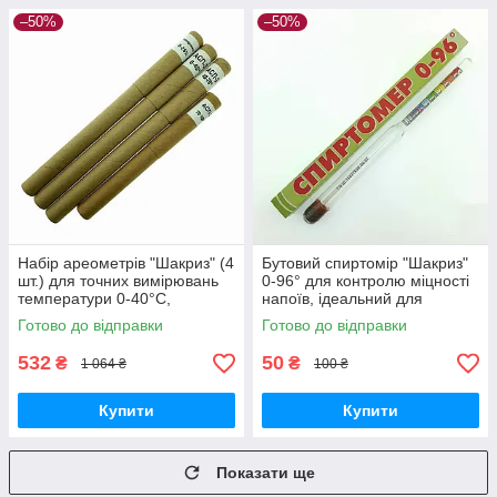
–50%
–50%
Набір ареометрів "Шакриз" (4
Бутовий спиртомір "Шакриз"
шт.) для точних вимірювань
0-96° для контролю міцності
температури 0-40°C,
напоїв, ідеальний для
виробництво Україна
домашнього використання
Готово до відправки
Готово до відправки
532
50
₴
₴
1 064 ₴
100 ₴
Купити
Купити
Показати ще