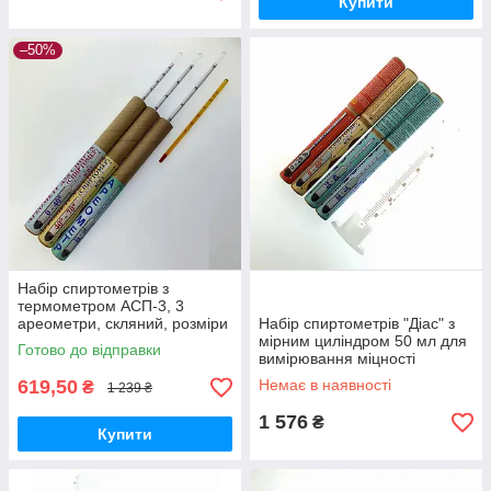
Купити
–50%
Набір спиртометрів з
термометром АСП-3, 3
ареометри, скляний, розміри
Набір спиртометрів "Діас" з
245x78x33 мм для
мірним циліндром 50 мл для
Готово до відправки
вимірювання міцності
вимірювання міцності
дистилятів
дистилятів, скло, 4
619,50
Немає в наявності
₴
1 239 ₴
ареометри
1 576
₴
Купити