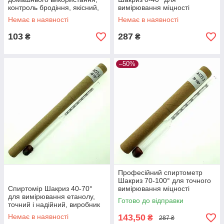
контроль бродіння, якісний,
вимірювання міцності
українське виробництво, 1.5
дистилятів, точність 1°,
Немає в наявності
Немає в наявності
літра
Україна
103
287
₴
₴
–50%
Професійний спиртометр
Шакриз 70-100° для точного
Спиртомір Шакриз 40-70°
вимірювання міцності
для вимірювання етанолу,
дистилятів, з точністю 1°
Готово до відправки
точний і надійний, виробник
Україна
Немає в наявності
143,50
₴
287 ₴