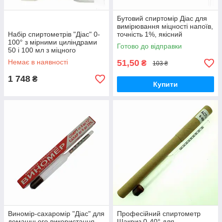
Бутовий спиртомір Діас для
вимірювання міцності напоїв,
Набір спиртометрів "Діас" 0-
точність 1%, якісний
100° з мірними циліндрами
український прилад
Готово до відправки
50 і 100 мл з міцного
поліпропілену для
Немає в наявності
51,50
₴
103 ₴
професійної дистиляції
1 748
₴
Купити
Виномір-сахаромір "Діас" для
Професійний спиртометр
домашнього використання,
Шакриз 0-40° для