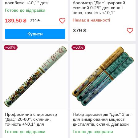
похибкою +/-0,1° для
Ареометр "Діас" цукровий
вимірювання міцності
скляний 0-25° для вина і
Готово до відправки
дистилятів
пива, точність +/-0,1°
189,50
Немає в наявності
₴
379 ₴
379
₴
Купити
–50%
–50%
Професійний спиртометр
Набір ареометрів "Діас" 3 шт.
"Діас" 20-80°, скляний,
для вимірювання міцності
точність +/-0,1° для
дистилятів, скляні, діапазон
виробництва напоїв
0-100°
Готово до відправки
Готово до відправки