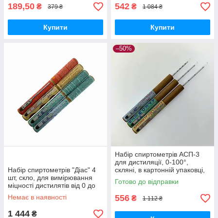
189,50
542
₴
₴
379 ₴
1 084 ₴
Купити
Купити
–50%
Набір спиртометрів АСП-3
для дистиляції, 0-100°,
Набір спиртометрів "Діас" 4
скляні, в картонній упаковці,
шт, скло, для вимірювання
3 різних ареометри
Готово до відправки
міцності дистилятів від 0 до
100 градусів, довжина 150
Немає в наявності
556
₴
1 112 ₴
мм
1 444
₴