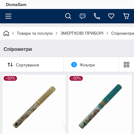
DomaSam
Товари та послуги
ЗМЕРТКОВІ ПРИБОРІ
Спірометр
Спірометри
Сортування
0
Фільтри
–50%
–50%