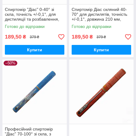
Спиртомір "Діас" 0-40° зі
Спиртомір Діас скляний 40-
скла, точність +/-0,1°, для
70° для дистилятів, точність
дистиляції та розбавлення,
+/-0,1°, довжина 210 мм,
довжина 210 мм
Україна
Готово до відправки
Готово до відправки
189,50
189,50
₴
₴
379 ₴
379 ₴
Купити
Купити
–50%
Професійний спиртомір
"Діас" 70-100° зі скла, з