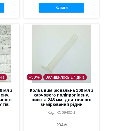
Купити
нів
–50%
Залишилось 17 днів
0 мл з
Колба вимірювальна 100 мл з
лену,
харчового поліпропілену,
очного
висота 248 мм, для точного
ятів
вимірювання рідин
КС09402-1
294 ₴