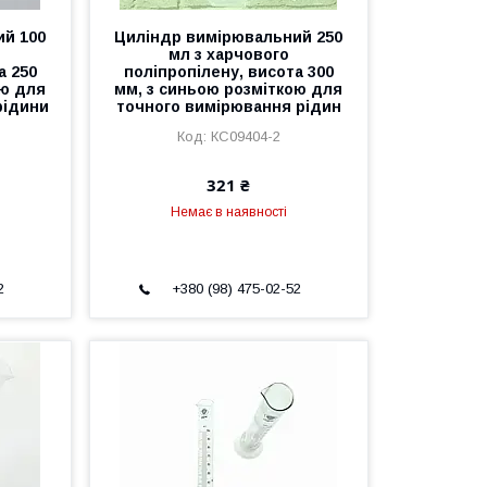
ий 100
Циліндр вимірювальний 250
мл з харчового
а 250
поліпропілену, висота 300
ою для
мм, з синьою розміткою для
рідини
точного вимірювання рідин
КС09404-2
321 ₴
Немає в наявності
2
+380 (98) 475-02-52