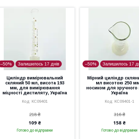
–50%
Залишилось 17 днів
–50%
Залишилось 17 д
Циліндр вимірювальний
Мірний циліндр склян
скляний 50 мл, висота 193
мл висотою 250 мм
мм, для вимірювання
носиком для зручного 
міцності дистиляту, Україна
Україна
КС09401
КС09401-1
218 ₴
316 ₴
109 ₴
158 ₴
Готово до відправки
Готово до відправки