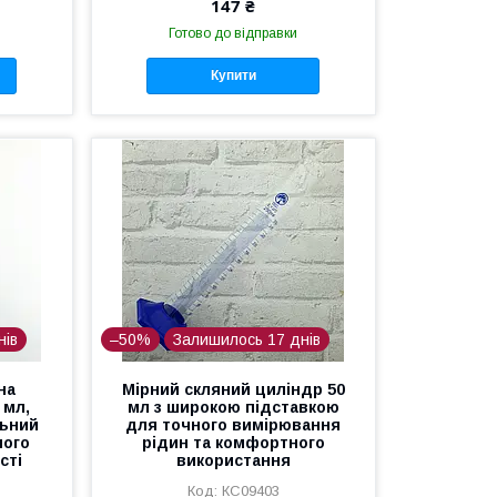
147 ₴
Готово до відправки
Купити
нів
–50%
Залишилось 17 днів
на
Мірний скляний циліндр 50
 мл,
мл з широкою підставкою
льний
для точного вимірювання
ного
рідин та комфортного
сті
використання
КС09403