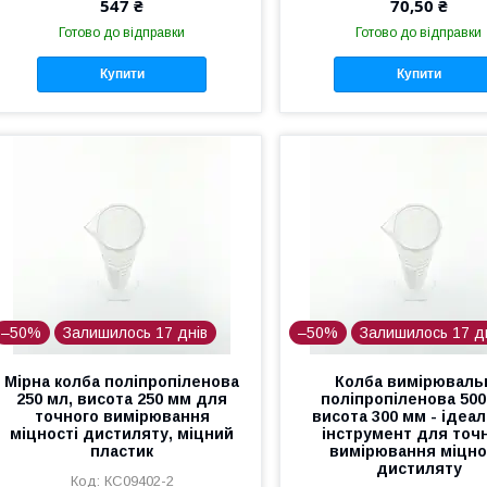
547 ₴
70,50 ₴
Готово до відправки
Готово до відправки
Купити
Купити
–50%
Залишилось 17 днів
–50%
Залишилось 17 д
Мірна колба поліпропіленова
Колба вимірюваль
250 мл, висота 250 мм для
поліпропіленова 500
точного вимірювання
висота 300 мм - ідеа
міцності дистиляту, міцний
інструмент для точ
пластик
вимірювання міцно
дистиляту
КС09402-2