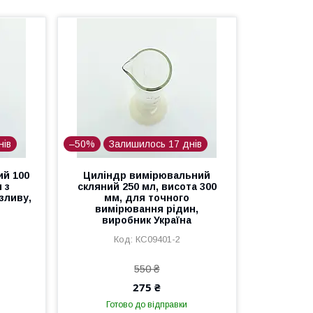
нів
–50%
Залишилось 17 днів
ий 100
Циліндр вимірювальний
 з
скляний 250 мл, висота 300
зливу,
мм, для точного
вимірювання рідин,
виробник Україна
КС09401-2
550 ₴
275 ₴
Готово до відправки