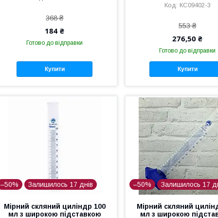
КС09402-3
368 ₴
553 ₴
184 ₴
276,50 ₴
Готово до відправки
Готово до відправки
Купити
Купити
–50%
Залишилось 17 днів
–50%
Залишилось 17 д
Мірний скляний циліндр 100
Мірний скляний цилін
мл з широкою підставкою
мл з широкою підста