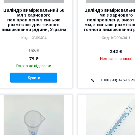
Циліндр вимірювальний 50
Циліндр вимірювальн
мл з харчового
мл з харчового
поліпропілену з синьою
поліпропілену, висот
розміткою для точного
мм, з синьою розмітк
вимірювання рідини, Україна
точного вимірювання 
КС09404
КС09404-1
158 ₴
242 ₴
79 ₴
Немає в наявності
Готово до відправки
Купити
+380 (98) 475-02-5