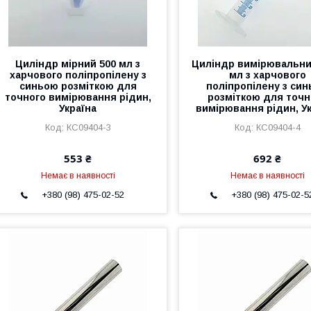
Циліндр мірний 500 мл з
Циліндр вимірювальни
харчового поліпропілену з
мл з харчового
синьою розміткою для
поліпропілену з си
точного вимірювання рідин,
розміткою для точн
Україна
вимірювання рідин, У
КС09404-3
КС09404-4
553 ₴
692 ₴
Немає в наявності
Немає в наявності
+380 (98) 475-02-52
+380 (98) 475-02-5