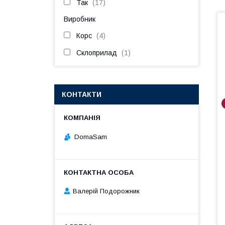
Так
17
Виробник
Корс
4
Склоприлад
1
КОНТАКТИ
DomaSam
Валерій Подорожник