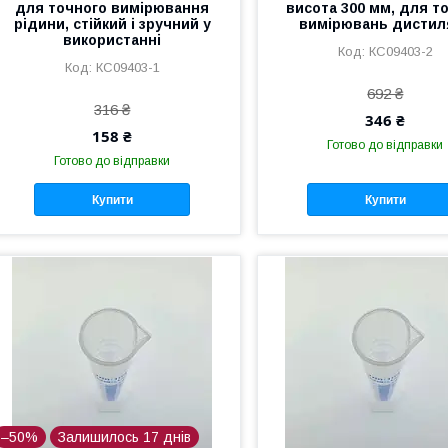
для точного вимірювання
висота 300 мм, для т
рідини, стійкий і зручний у
вимірювань дистил
використанні
КС09403-2
КС09403-1
692 ₴
316 ₴
346 ₴
158 ₴
Готово до відправки
Готово до відправки
Купити
Купити
–50%
Залишилось 17 днів