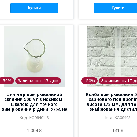
Купити
Купити
–50%
Залишилось 17 днів
–50%
Залишилось 17 д
Циліндр вимірювальний
Колба вимірювальна 5
скляний 500 мл з носиком і
харчового поліпропі
шкалою для точного
висота 173 мм, для т
вимірювання рідини, Україна
вимірювання дистил
КС09401-3
КС09402
1 094 ₴
141 ₴