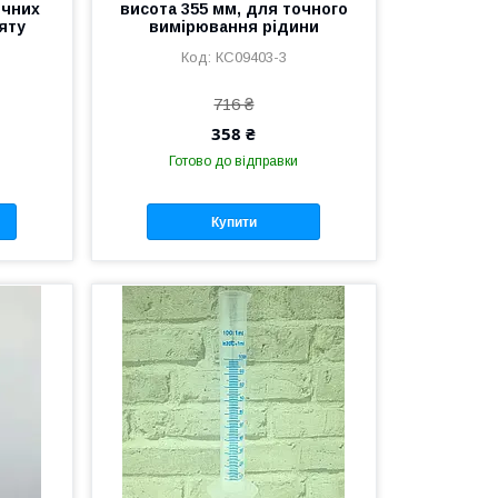
очних
висота 355 мм, для точного
яту
вимірювання рідини
КС09403-3
716 ₴
358 ₴
Готово до відправки
Купити