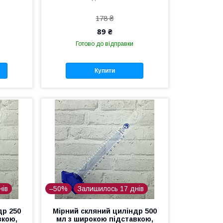
178 ₴
89 ₴
Готово до відправки
Купити
нів
–50%
Залишилось 17 днів
др 250
Мірний скляний циліндр 500
вкою,
мл з широкою підставкою,