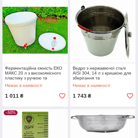
Ферментаційна ємність ЕКО
Ведро з нержавіючої сталі
МАКС 20 л з високоякісного
AISI 304, 14 л з кришкою для
пластику з ручкою та
зберігання та
гідрозатвором, Польща
транспортування рідин і
Немає в наявності
Немає в наявності
сумішей
1 011
1 743
₴
₴
–50%