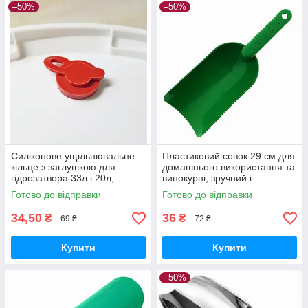
–50%
–50%
Силіконове ущільнювальне
Пластиковий совок 29 см для
кільце з заглушкою для
домашнього використання та
гідрозатвора 33л і 20л,
винокурні, зручний і
підходить для харчових
практичний, виробник
Готово до відправки
Готово до відправки
ємностей
Україна
34,50
36
₴
₴
69 ₴
72 ₴
Купити
Купити
–50%