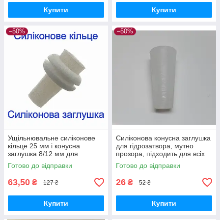
Купити
Купити
–50%
–50%
Ущільнювальне силіконове
Силіконова конусна заглушка
кільце 25 мм і конусна
для гідрозатвора, мутно
заглушка 8/12 мм для
прозора, підходить для всіх
ідеальної герметичності при
ущільнювальних гумок, 1 шт.
Готово до відправки
Готово до відправки
ферментації
63,50
26
₴
₴
127 ₴
52 ₴
Купити
Купити