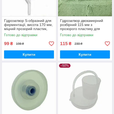
Гідрозатвор S-образний для
Гідрозатвор двокамерний
ферментації, висота 170 мм,
розбірний 115 мм з
міцний прозорий пластик,
прозорого пластику для
захист від кисню, Польща
ферментації, безшумний,
Готово до відправки
Готово до відправки
легка очистка
99
115
₴
₴
198 ₴
230 ₴
Купити
Купити
–50%