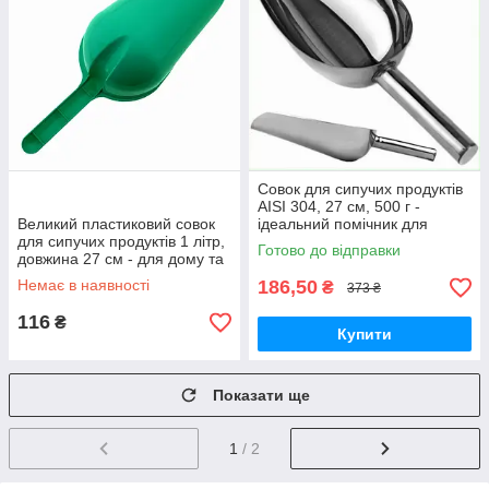
Совок для сипучих продуктів
AISI 304, 27 см, 500 г -
Великий пластиковий совок
ідеальний помічник для
для сипучих продуктів 1 літр,
винороба та пивовара
Готово до відправки
довжина 27 см - для дому та
винокурні, Україна
Немає в наявності
186,50
₴
373 ₴
116
₴
Купити
Показати ще
1
/ 2