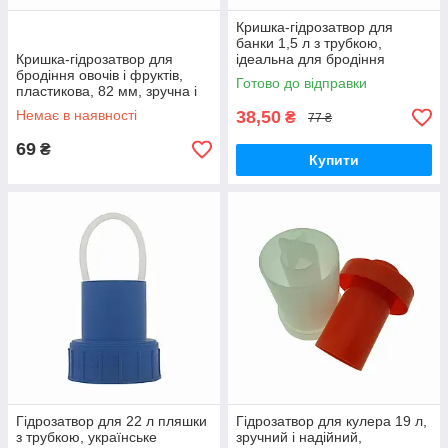
Кришка-гідрозатвор для
банки 1,5 л з трубкою,
Кришка-гідрозатвор для
ідеальна для бродіння
бродіння овочів і фруктів,
напоїв, виробник Україна
Готово до відправки
пластикова, 82 мм, зручна і
надійна у використанні
Немає в наявності
38,50
₴
77 ₴
69
₴
Купити
Гідрозатвор для 22 л пляшки
Гідрозатвор для кулера 19 л,
з трубкою, українське
зручний і надійний,