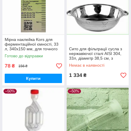
Мірна наклейка Kors для
ферментаційної ємності, 33
л, 340x150 мм, для точного
Сито для фільтрації сусла з
вимірювання рідини
нержавіючої сталі AISI 304,
Готово до відправки
33л, діаметр 38,5 см, з
ручками та ніжками
78
Немає в наявності
₴
156 ₴
1 334
₴
Купити
–50%
–50%