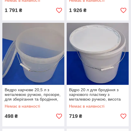
Немає в наявності
Немає в наявності
приготування сусла
Польща
1 791
1 926
₴
₴
Ведро харчове 20,5 л з
Відро 20 л для бродіння з
металевою ручкою, прозоре,
харчового пластику з
для зберігання та бродіння,
металевою ручкою, висота
високоякісний пластик,
335 мм, діаметр 335 мм,
Немає в наявності
Немає в наявності
Україна
виробництво Польща
498
719
₴
₴