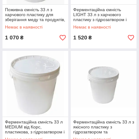
Поживна ємність 33 л з
Ферментаційна ємність
харчового пластику для
LIGHT 33 л з харчового
зберігання меду та продуктів,
пластику з гідрозатвором і
висота 390 мм, діаметр 380
термометром, Польща
Немає в наявності
Немає в наявності
мм, Польща
1 070
1 520
₴
₴
Ферментаційна ємність 33 л
Ферментаційна ємність 33 л з
MEDIUM від Корс,
якісного пластику з
пластикова, з гідрозатвором і
гідрозатвором та
термометром для
вимірювальною наклейкою,