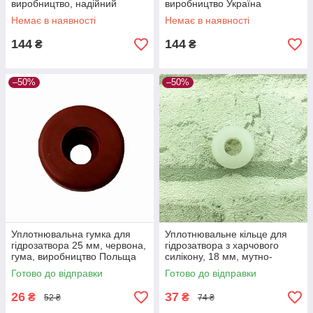
виробництво, надійний
виробництво Україна
захист від забруднень
Немає в наявності
Немає в наявності
144
144
₴
₴
–50%
–50%
Уплотнювальна гумка для
Уплотнювальне кільце для
гідрозатвора 25 мм, червона,
гідрозатвора з харчового
гума, виробництво Польща
силікону, 18 мм, мутно-
для бродильних ємностей
прозоре, 1 шт.
Готово до відправки
Готово до відправки
26
37
₴
₴
52 ₴
74 ₴