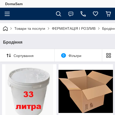
DomaSam
Товари та послуги
ФЕРМЕНТАЦІЯ І РОЗЛИВ
Бродін
Бродіння
Сортування
0
Фільтри