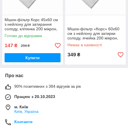
Мішок-фільтр Корс 45х60 см
з нейлону для затирання
солоду, клітинка 200 мікрон,
Мішок-фільтр «Корс» 60х60
багаторазовий, стійкий до
см з нейлону для затирки
Готово до відправки
високих температур
солоду, ячейка 200 мікрон,
багаторазовий
147
Немає в наявності
₴
294 ₴
349
₴
Купити
Про нас
90% позитивних з 384 відгуків за рік
Працює з 20.10.2023
м. Київ
Київ, Україна
Контакти