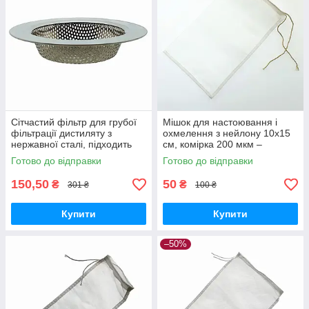
Сітчастий фільтр для грубої
Мішок для настоювання і
фільтрації дистиляту з
охмелення з нейлону 10x15
нержавної сталі, підходить
см, комірка 200 мкм –
для банок 1-3 л
ідеальний для пивоварів і
Готово до відправки
Готово до відправки
домашніх рецептів
150,50
50
₴
₴
301 ₴
100 ₴
Купити
Купити
–50%