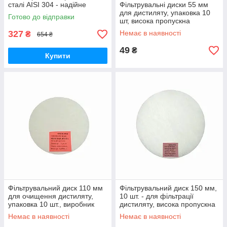
сталі AISI 304 - надійне
Фільтрувальні диски 55 мм
рішення для чистоти сусла
для дистиляту, упаковка 10
Готово до відправки
шт, висока пропускна
здатність, Україна
327
Немає в наявності
₴
654 ₴
49
₴
Купити
Фільтрувальний диск 110 мм
Фільтрувальний диск 150 мм,
для очищення дистиляту,
10 шт. - для фільтрації
упаковка 10 шт., виробник
дистиляту, висока пропускна
Україна
здатність, Україна
Немає в наявності
Немає в наявності