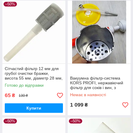
–50%
Сітчастий фільтр 12 мм для
грубої очистки бражки,
висота 55 мм, діаметр 28 мм,
Вакуумна фільтр-система
підходить для силіконової
KORS PROFI, нержавіючий
Готово до відправки
трубки 10x13 мм
фільтр для соків і вин, з
вакуумним насосом, 0,5 м
65
Немає в наявності
₴
130 ₴
силіконового шланга
1 099
₴
Купити
–50%
–50%