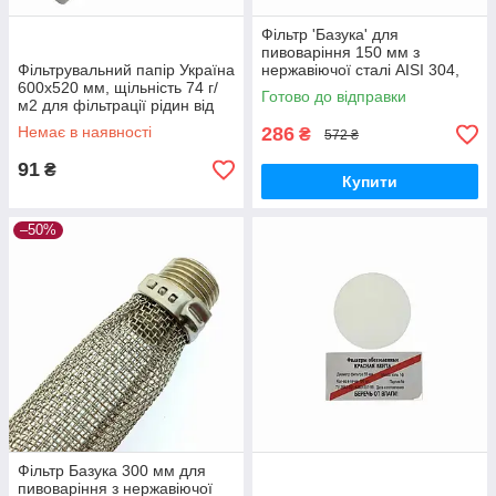
Фільтр 'Базука' для
пивоваріння 150 мм з
Фільтрувальний папір Україна
нержавіючої сталі AISI 304,
600х520 мм, щільність 74 г/
для чистого сусла без
Готово до відправки
м2 для фільтрації рідин від
домішок
домішок
Немає в наявності
286
₴
572 ₴
91
₴
Купити
–50%
Фільтр Базука 300 мм для
пивоваріння з нержавіючої