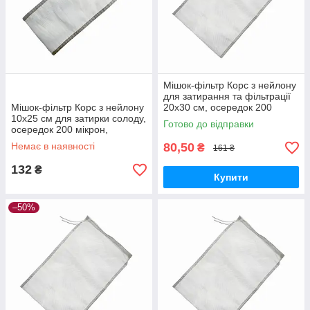
Мішок-фільтр Корс з нейлону
для затирання та фільтрації
Мішок-фільтр Корс з нейлону
20x30 см, осередок 200
10x25 см для затирки солоду,
мікрон, багаторазовий,
Готово до відправки
осередок 200 мікрон,
безпечний для їжі
багаторазове використання
Немає в наявності
80,50
₴
161 ₴
132
₴
Купити
–50%