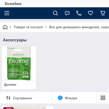
DomaSam
Товари та послуги
Все для домашнего виноделия, сыро
Аксессуары
Дрожжи
Сортування
0
Фільтри
–33%