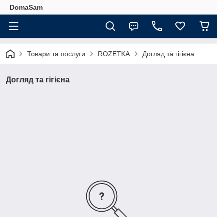
DomaSam
Товари та послуги
ROZETKA
Догляд та гігієна
Догляд та гігієна