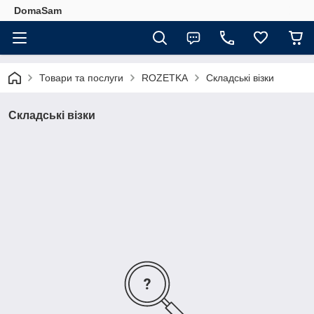
DomaSam
Товари та послуги
ROZETKA
Складські візки
Складські візки