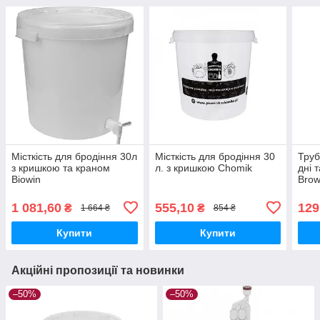
Місткість для бродіння 30л
Місткість для бродіння 30
Труб
з кришкою та краном
л. з кришкою Chomik
дні 
Biowin
Brow
1 081,60
555,10
129
₴
₴
1 664 ₴
854 ₴
Купити
Купити
Акційні пропозиції та новинки
–50%
–50%