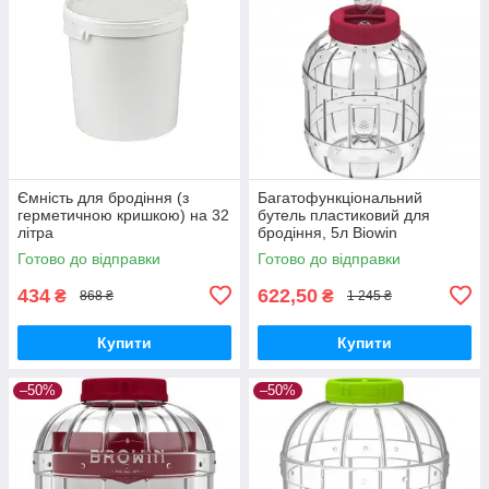
Ємність для бродіння (з
Багатофункціональний
герметичною кришкою) на 32
бутель пластиковий для
літра
бродіння, 5л Biowin
Готово до відправки
Готово до відправки
434
622,50
₴
₴
868 ₴
1 245 ₴
Купити
Купити
–50%
–50%