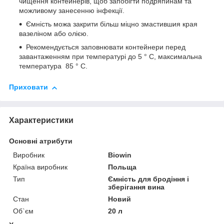
чищення контейнерів, щоб запобігти подряпинам та
можливому занесенню інфекції.
Ємність можа закрити більш міцно змастившия края
вазеліном або олією.
Рекомендується заповнювати контейнери перед
завантаженням при температурі до 5 ° C, максимальна
температура 85 ° C.
Приховати
Характеристики
Основні атрибути
Виробник
Biowin
Країна виробник
Польща
Тип
Ємність для бродіння і
зберігання вина
Стан
Новий
Об`єм
20 л