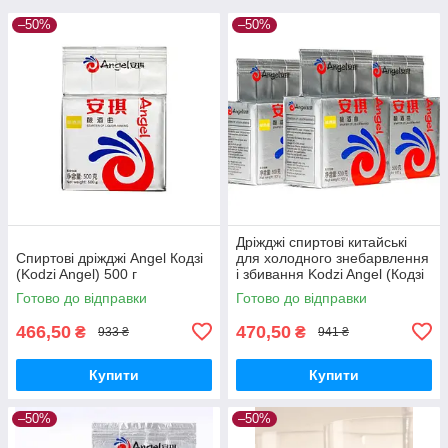
–50%
–50%
Дріжджі спиртові китайські
Спиртові дріжджі Angel Кодзі
для холодного знебарвлення
(Kodzi Angel) 500 г
і збивання Kodzi Angel (Кодзі
Ангел) пачка 500 грамів
Готово до відправки
Готово до відправки
466,50
470,50
₴
₴
933 ₴
941 ₴
Купити
Купити
–50%
–50%