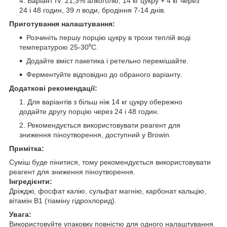
Варіант IV: 21,3% алкоголю, 14 кг цукру + 4 кг через
24 і 48 годин, 39 л води, бродіння 7-14 днів.
Приготування налаштування:
Розчиніть першу порцію цукру в трохи теплій воді
температурою 25-30⁰C.
Додайте вміст пакетика і ретельно перемішайте.
Ферментуйте відповідно до обраного варіанту.
Додаткові рекомендації:
Для варіантів з більш ніж 14 кг цукру обережно
додайте другу порцію через 24 і 48 годин.
Рекомендується використовувати реагент для
зниження піноутворення, доступний у Browin.
Примітка:
Суміш буде пінитися, тому рекомендується використовувати
реагент для зниження піноутворення.
Інгредієнти:
Дріжджі, фосфат калію, сульфат магнію, карбонат кальцію,
вітамін B1 (тіаміну гідрохлорид).
Увага:
Використовуйте упаковку повністю для одного налаштування.