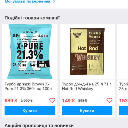
Всі умови повернення
Подібні товари компанії
Турбо дріжджі Browin X-
Турбо дріжджі на 25 л 71 г
Турб
Pure 21.3% 360г. на 100л.
Hot Rod Whiskey
25 л
689
149
153
₴
₴
1 060 ₴
298 ₴
Купити
Купити
Акційні пропозиції та новинки