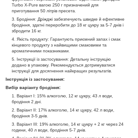
Turbo X-Pure вагою 250 г призначений для
приготування 50 літрів пресета.
Бродіння: Дріжджі забезпечують швидке й ефективне
бродіння, здатні переробити до 18 кг цукру за 5-7 днів і
збродити 16 кг.
Якість продукту: Гарантують приємний запах і смак
кінцевого продукту з найвищими смаковими та
ароматичними показниками.
Інструкції із застосування: Детальну інструкцію
додано в упаковку. Рекомендується дотримуватися
інструкції для досягнення найкращих результатів.
Інструкція із застосування:
Вибір варіанту бродіння:
Варіант I: 15% алкоголю, 12 кг цукру, 43 л води,
бродіння 2 дні.
Варіант II: 17% алкоголю, 14 кг цукру, 42 л води,
бродіння 3-5 днів.
Варіант III: 19% алкоголю, 14 кг цукру + 2 кг через 24
години, 40 л води, бродіння 5-7 днів.