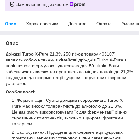
Замовлення під захистом
Опис
Характеристики
Доставка
Оплата
Умови п
Опис
Дріжджі Turbo X-Pure 21,3% 250 г (код товару 403107)
являють собою новинку в сімействі дріжджів Turbo X-Pure з
поліпшеною формулою і упаковкою для 50 літрів. Вони
забезпечують високу толерантність до міцних напоїв до 21,3%
і підходять для ферментації цукрових, фруктових і зернових
установок.
Особливості:
Ферментація: Суміш дріжджів і середовища Turbo X-
Pure має високу толерантність до алкоголю до 21,3%.
Це дає змогу використовувати їх для ферментації різних
сировинних компонентів, включно з цукром, фруктами
та зерном.
Застосування: Підходять для ферментації цукрових,
фруктових і зернових установок. Один пакет дріжджів