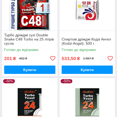
Турбо дріжджі сухі Double
Snake C48 Turbo на 25 літрів
Спиртові дріжджі Кодзі Ангел
сусла
(Kodzi Angel), 500 г
Готово до відправки
Готово до відправки
201
533,50
₴
₴
402 ₴
1 067 ₴
Купити
Купити
–50%
–50%