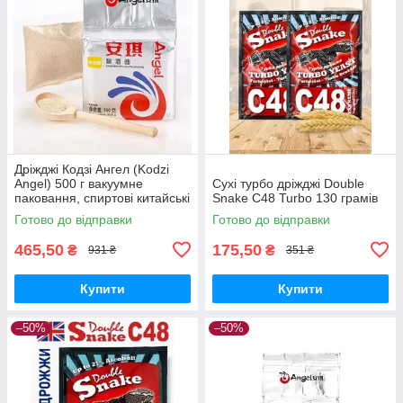
Дріжджі Кодзі Ангел (Kodzi
Angel) 500 г вакуумне
Сухі турбо дріжджі Double
паковання, спиртові китайські
Snake C48 Turbo 130 грамів
дріжджі
Готово до відправки
Готово до відправки
465,50
175,50
₴
₴
931 ₴
351 ₴
Купити
Купити
–50%
–50%