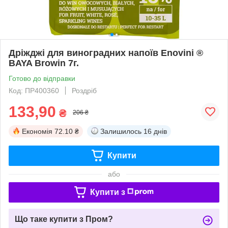
Дріжджі для виноградних напоїв Enovini ®
BAYA Browin 7г.
Готово до відправки
Код: ПР400360
Роздріб
133,90
₴
206 ₴
Економія
72.10 ₴
Залишилось
16 днів
Купити
або
Купити з
Що таке купити з Пром?