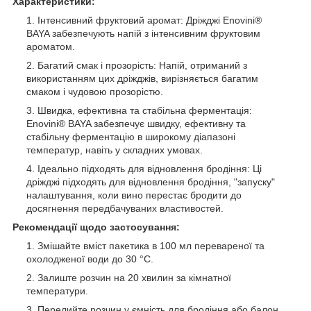
Характеристики:
Інтенсивний фруктовий аромат: Дріжджі Enovini®
BAYA забезпечують напій з інтенсивним фруктовим
ароматом.
Багатий смак і прозорість: Напій, отриманий з
використанням цих дріжджів, вирізняється багатим
смаком і чудовою прозорістю.
Швидка, ефективна та стабільна ферментація:
Enovini® BAYA забезпечує швидку, ефективну та
стабільну ферментацію в широкому діапазоні
температур, навіть у складних умовах.
Ідеально підходять для відновлення бродіння: Ці
дріжджі підходять для відновлення бродіння, "запуску"
налаштування, коли вино перестає бродити до
досягнення передбачуваних властивостей.
Рекомендації щодо застосування:
Змішайте вміст пакетика в 100 мл перевареної та
охолодженої води до 30 °C.
Залиште розчин на 20 хвилин за кімнатної
температури.
Перелийте розчин у ємність для бродіння або балон