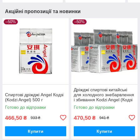
Акційні пропозиції та новинки
–50%
–50%
Дріжджі спиртові китайські
Спиртові дріжджі Angel Кодзі
для холодного знебарвлення
(Kodzi Angel) 500 г
і збивання Kodzi Angel (Кодзі
Ангел) пачка 500 грамів
Готово до відправки
Готово до відправки
466,50
470,50
₴
₴
933 ₴
941 ₴
Купити
Купити