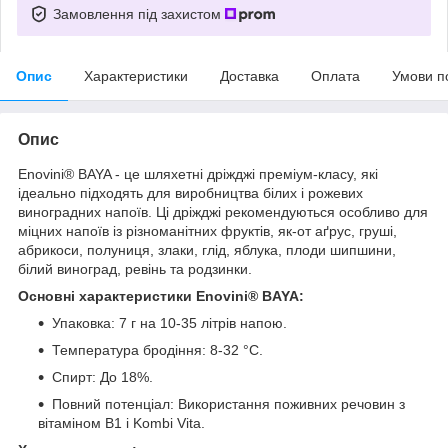
Замовлення під захистом
Опис
Характеристики
Доставка
Оплата
Умови п
Опис
Enovini® BAYA - це шляхетні дріжджі преміум-класу, які
ідеально підходять для виробництва білих і рожевих
виноградних напоїв. Ці дріжджі рекомендуються особливо для
міцних напоїв із різноманітних фруктів, як-от аґрус, груші,
абрикоси, полуниця, злаки, глід, яблука, плоди шипшини,
білий виноград, ревінь та родзинки.
Основні характеристики Enovini® BAYA:
Упаковка: 7 г на 10-35 літрів напою.
Температура бродіння: 8-32 °C.
Спирт: До 18%.
Повний потенціал: Використання поживних речовин з
вітаміном B1 і Kombi Vita.