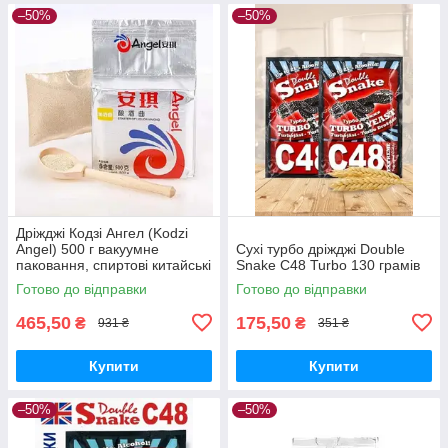
–50%
–50%
Дріжджі Кодзі Ангел (Kodzi
Angel) 500 г вакуумне
Сухі турбо дріжджі Double
паковання, спиртові китайські
Snake C48 Turbo 130 грамів
дріжджі
Готово до відправки
Готово до відправки
465,50
175,50
₴
₴
931 ₴
351 ₴
Купити
Купити
–50%
–50%