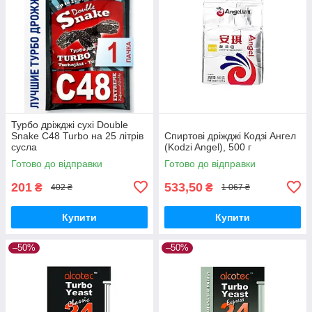
Турбо дріжджі сухі Double
Snake C48 Turbo на 25 літрів
Спиртові дріжджі Кодзі Ангел
сусла
(Kodzi Angel), 500 г
Готово до відправки
Готово до відправки
201
533,50
₴
₴
402 ₴
1 067 ₴
Купити
Купити
–50%
–50%