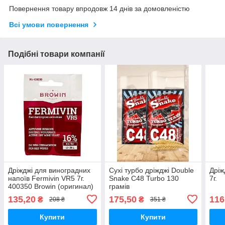
Повернення товару впродовж 14 днів за домовленістю
Всі умови повернення
Подібні товари компанії
Дріжджі для виноградних
Сухі турбо дріжджі Double
Дріж
напоїв Fermivin VR5 7г.
Snake C48 Turbo 130
7г.
400350 Browin (оригинал)
грамів
135,20
175,50
116
₴
₴
208 ₴
351 ₴
Купити
Купити