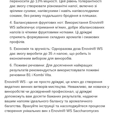
переносити до 13% міцності. Цей рівень толерантності
дає змогу створювати різноманітні напої, включно зі
зрілими сухими, напівсухими і навіть напівсолодкими
соками, без ризику подальшого бродіння в пляшках.
Балансування фруктових нот: Використання Enovini®
WS забезпечує отримання м'яких, добре збалансованих
напоїв із чіткими фруктовими нотками. Ці дріжджі
сприяють формуванню складних ароматів і смакових
профілів.
Економія та зручність: Одноразова доза Enovini® WS
дає змогу виробити до 35 л напою, що робить їх
економічним вибором для виноробів.
Поживні речовини: Для досягнення найкращих
результатів рекомендується використовувати поживні
речовини B1 і Kombi Vita.
Enovini® WS - це не просто дріжджі, це ключ до створення
видатних винних витворів мистецтва. Неважливо, ви новачок у
виноробстві чи досвідчений професіонал, ці дріжджі
допоможуть вам досягти бажаних результатів, надаючи
вашим напоям ідеального балансу та ароматичного
багатства. Врахуйте інструкції та насолоджуйтеся процесом
створення унікальних вин з Enovini® WS Saccharomyces