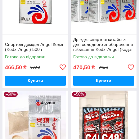
Дріжджі спиртові китайські
Спиртові дріжджі Angel Кодзі
для холодного знебарвлення
(Kodzi Angel) 500 г
і збивання Kodzi Angel (Кодзі
Ангел) пачка 500 грамів
Готово до відправки
Готово до відправки
466,50
470,50
₴
₴
933 ₴
941 ₴
Купити
Купити
–50%
–50%