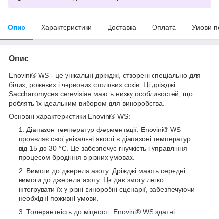
Опис
Характеристики
Доставка
Оплата
Умови п
Опис
Enovini® WS - це унікальні дріжджі, створені спеціально для
білих, рожевих і червоних столових соків. Ці дріжджі
Saccharomyces cerevisiae мають низку особливостей, що
роблять їх ідеальним вибором для виноробства.
Основні характеристики Enovini® WS:
Діапазон температур ферментації: Enovini® WS
проявляє свої унікальні якості в діапазоні температур
від 15 до 30 °C. Це забезпечує гнучкість і управління
процесом бродіння в різних умовах.
Вимоги до джерела азоту: Дріжджі мають середні
вимоги до джерела азоту. Це дає змогу легко
інтегрувати їх у різні виноробні сценарії, забезпечуючи
необхідні поживні умови.
Толерантність до міцності: Enovini® WS здатні