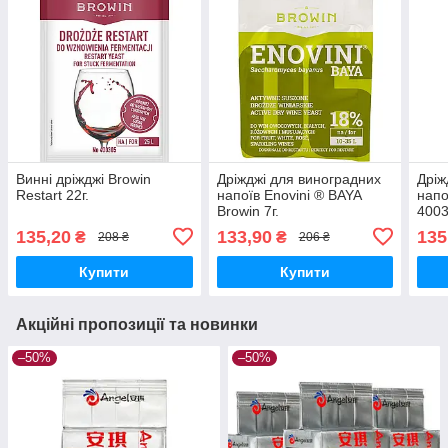
Винні дріжджі Browin
Дріжджі для виноградних
Дріж
Restart 22г.
напоїв Enovini ® BAYA
напо
Browin 7г.
4003
135,20
133,90
135
₴
₴
208 ₴
206 ₴
Купити
Купити
Акційні пропозиції та новинки
–50%
–50%