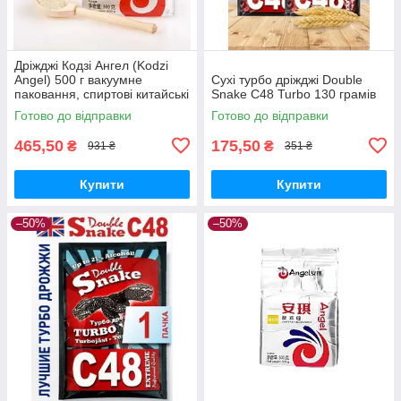
Дріжджі Кодзі Ангел (Kodzi
Angel) 500 г вакуумне
Сухі турбо дріжджі Double
паковання, спиртові китайські
Snake C48 Turbo 130 грамів
дріжджі
Готово до відправки
Готово до відправки
465,50
175,50
₴
₴
931 ₴
351 ₴
Купити
Купити
–50%
–50%