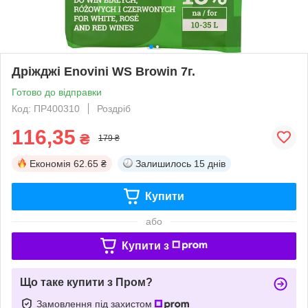
Дріжджі Enovini WS Browin 7г.
Готово до відправки
Код: ПР400310
Роздріб
116,35
₴
179 ₴
Економія
62.65 ₴
Залишилось
15 днів
Купити
або
Купити з
Що таке купити з Пром?
Замовлення під захистом