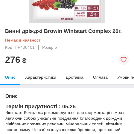
Винні дріжджі Browin Winistart Complex 20г.
Немає в наявності
Код: ПР400401
Роздріб
276
₴
Опис
Характеристики
Доставка
Оплата
Умови п
Опис
Термін придатності : 05.25
Віністарт Комплекс рекомендується для ферментації в меззі,
являючи собою унікальне поєднання благородних дріжджів,
підібраних поживних речовин, мінеральних солей, вітамінів і
пектоензиму. Це забезпечує швидке бродіння, прекрасний