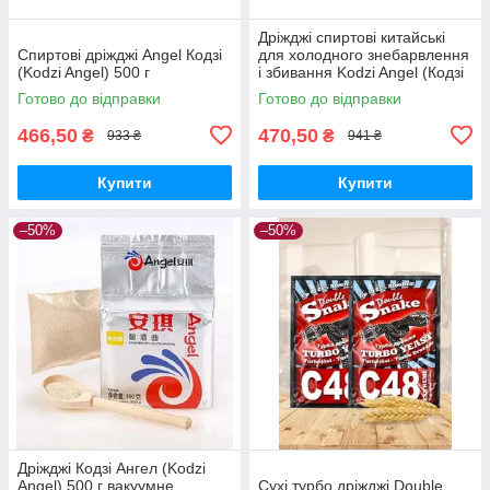
Дріжджі спиртові китайські
Спиртові дріжджі Angel Кодзі
для холодного знебарвлення
(Kodzi Angel) 500 г
і збивання Kodzi Angel (Кодзі
Ангел) пачка 500 грамів
Готово до відправки
Готово до відправки
466,50
470,50
₴
₴
933 ₴
941 ₴
Купити
Купити
–50%
–50%
Дріжджі Кодзі Ангел (Kodzi
Angel) 500 г вакуумне
Сухі турбо дріжджі Double