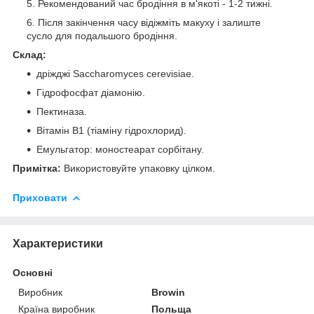
Рекомендований час бродіння в м'якоті - 1-2 тижні.
Після закінчення часу відіжміть макуху і залиште
сусло для подальшого бродіння.
Склад:
дріжджі Saccharomyces cerevisiae.
Гідрофосфат діамонію.
Пектиназа.
Вітамін B1 (тіаміну гідрохлорид).
Емульгатор: моностеарат сорбітану.
Примітка:
Використовуйте упаковку цілком.
Приховати
Характеристики
Основні
Виробник
Browin
Країна виробник
Польща