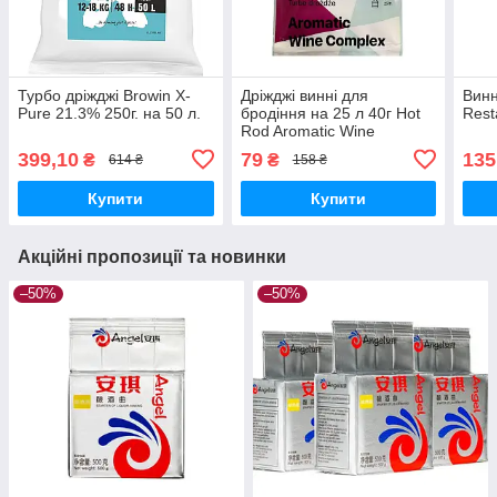
Турбо дріжджі Browin X-
Дріжджі винні для
Винн
Pure 21.3% 250г. на 50 л.
бродіння на 25 л 40г Hot
Resta
Rod Aromatic Wine
Complex
399,10
79
135
₴
₴
614 ₴
158 ₴
Купити
Купити
Акційні пропозиції та новинки
–50%
–50%