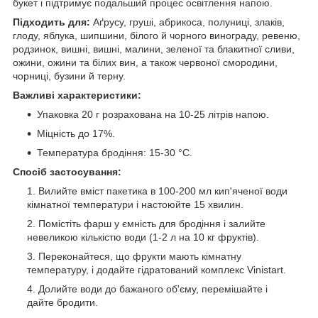
букет і підтримує подальший процес освітлення напою.
Підходить для:
Аґрусу, груші, абрикоса, полуниці, злаків,
глоду, яблука, шипшини, білого й чорного винограду, ревеню,
родзинок, вишні, вишні, малини, зеленої та блакитної сливи,
ожини, ожини та білих вин, а також червоної смородини,
чорниці, бузини й терну.
Важливі характеристики:
Упаковка 20 г розрахована на 10-25 літрів напою.
Міцність до 17%.
Температура бродіння: 15-30 °C.
Спосіб застосування:
Вилийте вміст пакетика в 100-200 мл кип'яченої води
кімнатної температури і настоюйте 15 хвилин.
Помістіть фарш у ємність для бродіння і залийте
невеликою кількістю води (1-2 л на 10 кг фруктів).
Переконайтеся, що фрукти мають кімнатну
температуру, і додайте гідратований комплекс Vinistart.
Долийте води до бажаного об'єму, перемішайте і
дайте бродити.