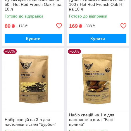
50 г Hot Rod French Oak H на
100 г Hot Rod French Oak H
10 л
на 10 л
Готово до відправки
Готово до відправки
89
169
₴
₴
178 ₴
338 ₴
Купити
Купити
–50%
–50%
Набір спецій на 1 л для
Набір спецій на 3 л для
настоянки в стилі "Віскі
настоянки в стилі "Бурбон"
пряний"