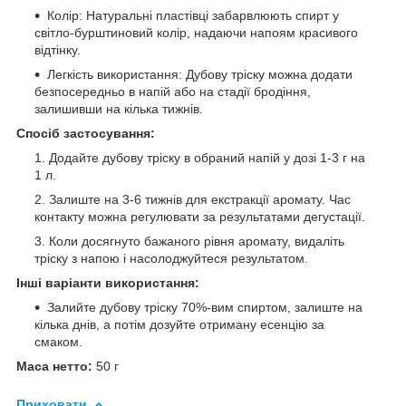
Колір: Натуральні пластівці забарвлюють спирт у
світло-бурштиновий колір, надаючи напоям красивого
відтінку.
Легкість використання: Дубову тріску можна додати
безпосередньо в напій або на стадії бродіння,
залишивши на кілька тижнів.
Спосіб застосування:
Додайте дубову тріску в обраний напій у дозі 1-3 г на
1 л.
Залиште на 3-6 тижнів для екстракції аромату. Час
контакту можна регулювати за результатами дегустації.
Коли досягнуто бажаного рівня аромату, видаліть
тріску з напою і насолоджуйтеся результатом.
Інші варіанти використання:
Залийте дубову тріску 70%-вим спиртом, залиште на
кілька днів, а потім дозуйте отриману есенцію за
смаком.
Маса нетто:
50 г
Приховати