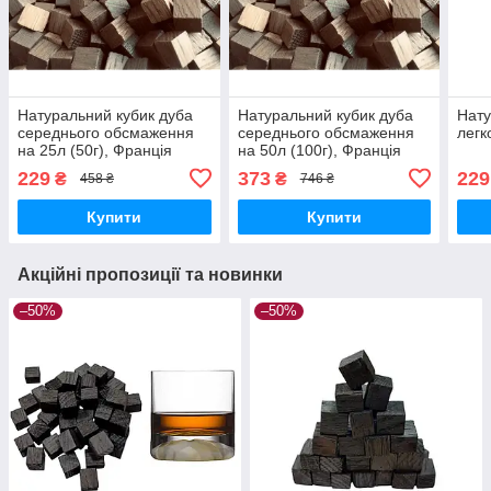
Натуральний кубик дуба
Натуральний кубик дуба
Нату
середнього обсмаження
середнього обсмаження
легк
на 25л (50г), Франція
на 50л (100г), Франція
229
373
229
₴
₴
458 ₴
746 ₴
Купити
Купити
Акційні пропозиції та новинки
–50%
–50%