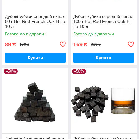
Дубові кубики середній випал
Дубові кубики середній випал
50 г Hot Rod French Oak H на
100 г Hot Rod French Oak H
10 л
на 10 л
Готово до відправки
Готово до відправки
89
169
₴
₴
178 ₴
338 ₴
Купити
Купити
–50%
–50%
Дубові кубики сильний випал
Дубові кубики сильний випал