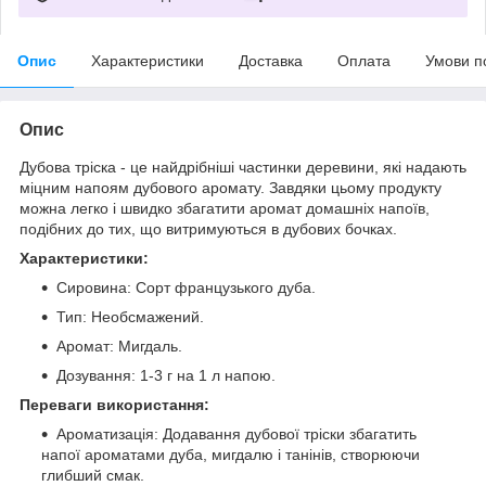
Опис
Характеристики
Доставка
Оплата
Умови п
Опис
Дубова тріска - це найдрібніші частинки деревини, які надають
міцним напоям дубового аромату. Завдяки цьому продукту
можна легко і швидко збагатити аромат домашніх напоїв,
подібних до тих, що витримуються в дубових бочках.
Характеристики:
Сировина: Сорт французького дуба.
Тип: Необсмажений.
Аромат: Мигдаль.
Дозування: 1-3 г на 1 л напою.
Переваги використання:
Ароматизація: Додавання дубової тріски збагатить
напої ароматами дуба, мигдалю і танінів, створюючи
глибший смак.