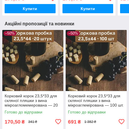
Купити
Купити
Акційні пропозиції та новинки
–50%
–50%
Корковий корок 23,5*33 для
Корковий корок 23,5*33 для
скляної пляшки з вина
скляної пляшки з вина
мікроагломемерована — 20
мікроаглемірована — 100 шт.
шт.
Готово до відправки
Готово до відправки
170,50
691
₴
₴
341 ₴
1 382 ₴