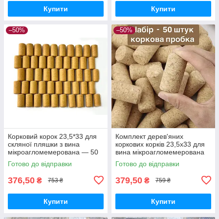
Купити
Купити
–50%
–50%
Корковий корок 23,5*33 для
Комплект дерев'яних
скляної пляшки з вина
коркових корків 23,5х33 для
мікроагломемерована — 50
вина мікроагломемерована
шт.
— 50 шт.
Готово до відправки
Готово до відправки
376,50
379,50
₴
₴
753 ₴
759 ₴
Купити
Купити