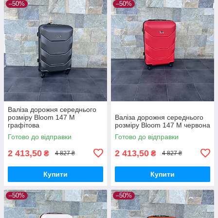
–50%
–50%
Валіза дорожня середнього
розміру Bloom 147 M
Валіза дорожня середнього
графітова
розміру Bloom 147 M червона
Готово до відправки
Готово до відправки
2 413,50
2 413,50
₴
₴
4 827 ₴
4 827 ₴
Купити
Купити
–50%
–50%