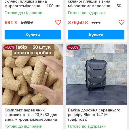
скляної пляшки з вина
скляної пляшки з вина
мікроаглемірована — 100 шт.
мікроагломемерована — 50
шт.
Готово до відправки
Готово до відправки
691
376,50
₴
₴
1 382 ₴
753 ₴
Купити
Купити
–50%
–50%
Комплект дерев'яних
Валіза дорожня середнього
коркових корків 23,5х33 для
розміру Bloom 147 M
вина мікроагломемерована
графітова
— 50 шт.
Готово до відправки
Готово до відправки