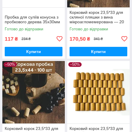
Корковий корок 23,5*33 для
Пробка для суліїв конусна з
скляної пляшки з вина
пробкового дерева 35x30мм
мікроагломемерована — 20
шт.
Готово до відправки
Готово до відправки
117
170,50
₴
₴
234 ₴
341 ₴
Купити
Купити
–50%
–50%
Корковий корок 23,5*33 для
Корковий корок 23,5*33 для