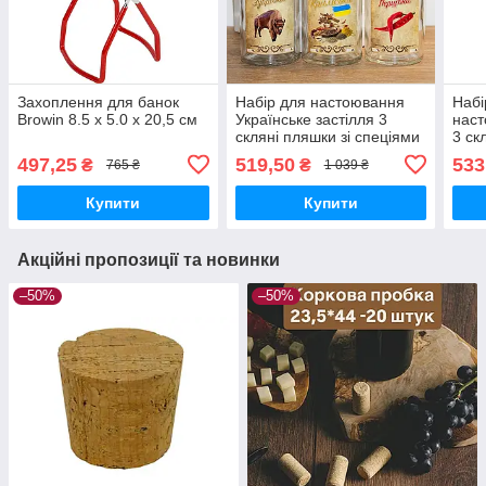
Захоплення для банок
Набір для настоювання
Набі
Browin 8.5 x 5.0 x 20,5 см
Українське застілля 3
наст
скляні пляшки зі спеціями
3 ск
0,5л подарунковий
спец
497,25
519,50
533
₴
₴
765 ₴
1 039 ₴
комплект для домашніх
бокс
настоянок
напо
Купити
Купити
Акційні пропозиції та новинки
–50%
–50%