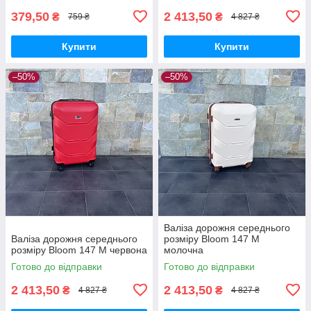
379,50
2 413,50
₴
₴
759 ₴
4 827 ₴
Купити
Купити
–50%
–50%
Валіза дорожня середнього
Валіза дорожня середнього
розміру Bloom 147 M
розміру Bloom 147 M червона
молочна
Готово до відправки
Готово до відправки
2 413,50
2 413,50
₴
₴
4 827 ₴
4 827 ₴