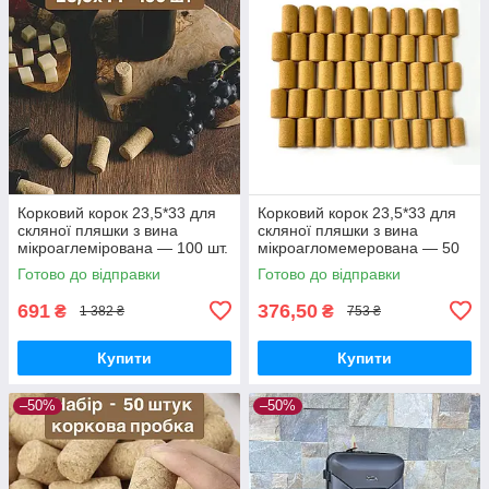
Корковий корок 23,5*33 для
Корковий корок 23,5*33 для
скляної пляшки з вина
скляної пляшки з вина
мікроаглемірована — 100 шт.
мікроагломемерована — 50
шт.
Готово до відправки
Готово до відправки
691
376,50
₴
₴
1 382 ₴
753 ₴
Купити
Купити
–50%
–50%