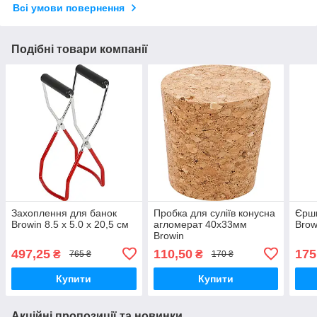
Всі умови повернення
Подібні товари компанії
Захоплення для банок
Пробка для суліїв конусна
Єрши
Browin 8.5 x 5.0 x 20,5 см
агломерат 40x33мм
Brow
Browin
497,25
110,50
175
₴
₴
765 ₴
170 ₴
Купити
Купити
Акційні пропозиції та новинки