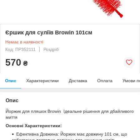
Єршик для суліїв Browin 101см
Немає в наявності
Код: ПР352111
Роздріб
570
₴
Опис
Характеристики
Доставка
Оплата
Умови п
Опис
Йоржик для пляшок Browin Ідеальне рішення для дбайливого
миття
Основні Характеристики:
Ефективна Довжина: Йоржик має довжину 101 см, що
забезпечує достатню довжину для чищення навіть