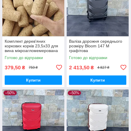
Комплект дерев'яних
Валіза дорожня середнього
коркових корків 23,5х33 для
розміру Bloom 147 M
вина мікроагломемерована
графітова
— 50 шт.
Готово до відправки
Готово до відправки
379,50
2 413,50
₴
₴
759 ₴
4 827 ₴
Купити
Купити
–50%
–50%