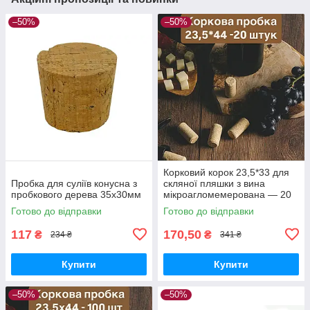
–50%
–50%
Корковий корок 23,5*33 для
Пробка для суліїв конусна з
скляної пляшки з вина
пробкового дерева 35x30мм
мікроагломемерована — 20
шт.
Готово до відправки
Готово до відправки
117
170,50
₴
₴
234 ₴
341 ₴
Купити
Купити
–50%
–50%