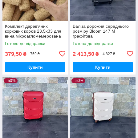
Комплект дерев'яних
Валіза дорожня середнього
коркових корків 23,5х33 для
розміру Bloom 147 M
вина мікроагломемерована
графітова
— 50 шт.
Готово до відправки
Готово до відправки
379,50
2 413,50
₴
₴
759 ₴
4 827 ₴
Купити
Купити
–50%
–50%