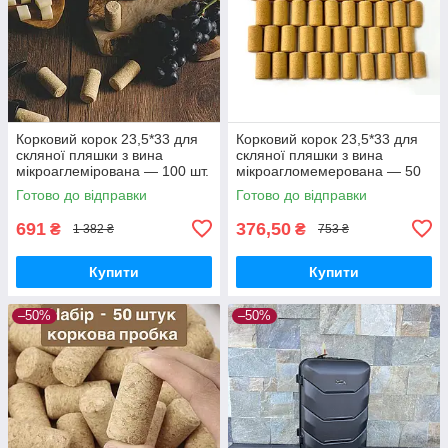
Корковий корок 23,5*33 для
Корковий корок 23,5*33 для
скляної пляшки з вина
скляної пляшки з вина
мікроаглемірована — 100 шт.
мікроагломемерована — 50
шт.
Готово до відправки
Готово до відправки
691
376,50
₴
₴
1 382 ₴
753 ₴
Купити
Купити
–50%
–50%