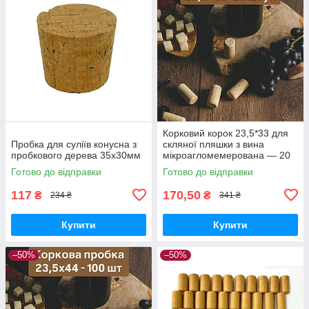
Корковий корок 23,5*33 для
Пробка для суліїв конусна з
скляної пляшки з вина
пробкового дерева 35x30мм
мікроагломемерована — 20
шт.
Готово до відправки
Готово до відправки
117
170,50
₴
₴
234 ₴
341 ₴
Купити
Купити
–50%
–50%