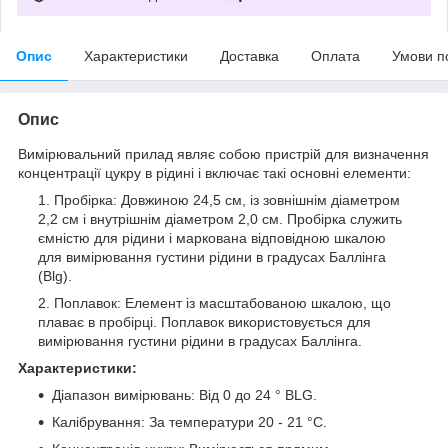
Опис
Характеристики
Доставка
Оплата
Умови п
Опис
Вимірювальний прилад являє собою пристрій для визначення
концентрації цукру в рідині і включає такі основні елементи:
Пробірка: Довжиною 24,5 см, із зовнішнім діаметром
2,2 см і внутрішнім діаметром 2,0 см. Пробірка служить
ємністю для рідини і маркована відповідною шкалою
для вимірювання густини рідини в градусах Баллінга
(Blg).
Поплавок: Елемент із масштабованою шкалою, що
плаває в пробірці. Поплавок використовується для
вимірювання густини рідини в градусах Баллінга.
Характеристики:
Діапазон вимірювань: Від 0 до 24 ° BLG.
Калібрування: За температури 20 - 21 °C.