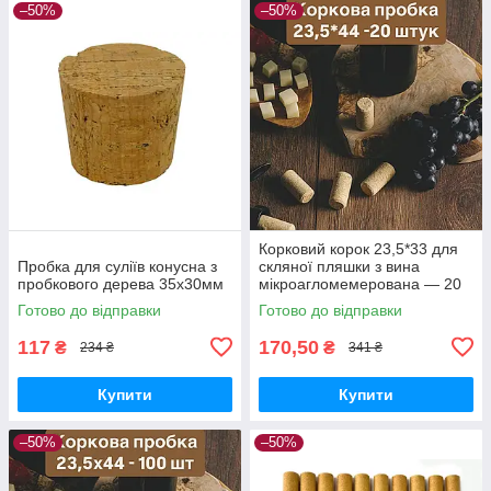
–50%
–50%
Корковий корок 23,5*33 для
Пробка для суліїв конусна з
скляної пляшки з вина
пробкового дерева 35x30мм
мікроагломемерована — 20
шт.
Готово до відправки
Готово до відправки
117
170,50
₴
₴
234 ₴
341 ₴
Купити
Купити
–50%
–50%