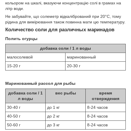
кольором на шкалі, вказуючи концентрацію солі в грамах на
літр води.
Не забувайте, що солеметр відкалібрований при 20°C, тому
рідина для вимірювання також повинна мати цю температуру.
Количество соли для различных маринадов
Полить огурцы
добавка соли / 1 л воды
малосолевой
маринованный
15-20 г
20-30 г
Маринованный рассол для рыбы
добавка соли / 1
вес рыбы
время
л воды
отверждения
30-40 г
до 1 кг
8-24 часов
40-50 г
до 2 кг
8-24 часов
50-60 г
до 3 кг
8-24 часов