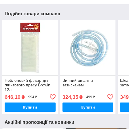
Подібні товари компанії
Нейлоновий фільтр для
Винний шланг із
Шлан
гвинтового пресу Browin
затискачем
зати
12л.
646,10
324,35
349
₴
₴
994 ₴
499 ₴
Купити
Купити
Акційні пропозиції та новинки