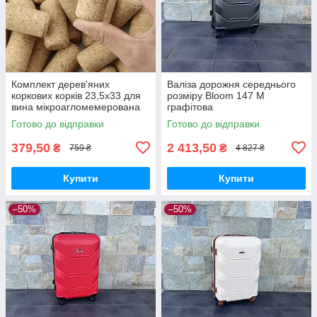
Комплект дерев'яних
Валіза дорожня середнього
коркових корків 23,5х33 для
розміру Bloom 147 M
вина мікроагломемерована
графітова
— 50 шт.
Готово до відправки
Готово до відправки
379,50
2 413,50
₴
₴
759 ₴
4 827 ₴
Купити
Купити
–50%
–50%