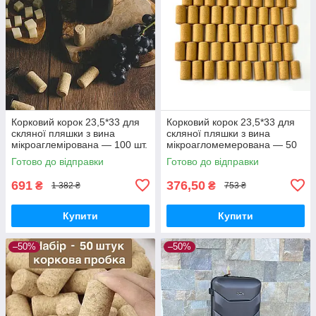
Корковий корок 23,5*33 для
Корковий корок 23,5*33 для
скляної пляшки з вина
скляної пляшки з вина
мікроаглемірована — 100 шт.
мікроагломемерована — 50
шт.
Готово до відправки
Готово до відправки
691
376,50
₴
₴
1 382 ₴
753 ₴
Купити
Купити
–50%
–50%