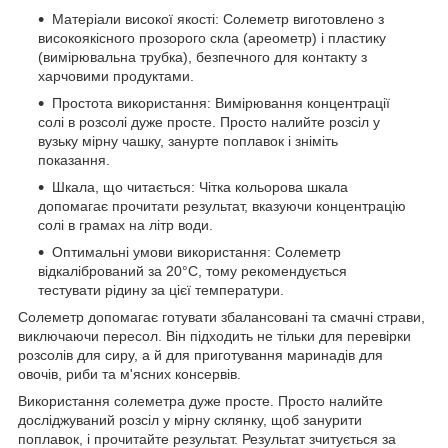
Матеріали високої якості: Солеметр виготовлено з
високоякісного прозорого скла (ареометр) і пластику
(вимірювальна трубка), безпечного для контакту з
харчовими продуктами.
Простота використання: Вимірювання концентрації
солі в розсолі дуже просте. Просто налийте розсіл у
вузьку мірну чашку, занурте поплавок і зніміть
показання.
Шкала, що читається: Чітка кольорова шкала
допомагає прочитати результат, вказуючи концентрацію
солі в грамах на літр води.
Оптимальні умови використання: Солеметр
відкалібрований за 20°C, тому рекомендується
тестувати рідину за цієї температури.
Солеметр допомагає готувати збалансовані та смачні страви,
виключаючи пересол. Він підходить не тільки для перевірки
розсолів для сиру, а й для приготування маринадів для
овочів, риби та м'ясних консервів.
Використання солеметра дуже просте. Просто налийте
досліджуваний розсіл у мірну склянку, щоб занурити
поплавок, і прочитайте результат. Результат зчитується за