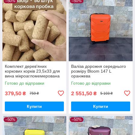
–50%
–50%
Комплект дерев'яних
Валіза дорожня середнього
коркових корків 23,5х33 для
розміру Bloom 147 L
вина мікроагломемерована
оранжева
— 50 шт.
Готово до відправки
Готово до відправки
379,50
2 551,50
₴
₴
759 ₴
5 103 ₴
Купити
Купити
–50%
–50%