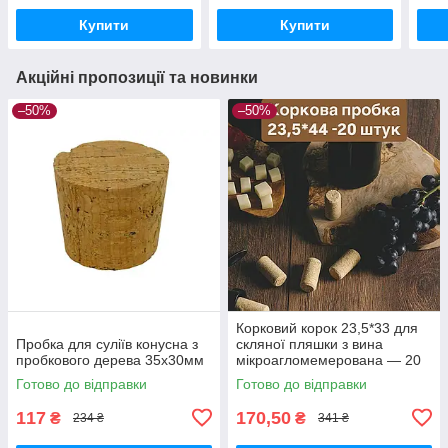
Купити
Купити
Акційні пропозиції та новинки
–50%
–50%
Корковий корок 23,5*33 для
Пробка для суліїв конусна з
скляної пляшки з вина
пробкового дерева 35x30мм
мікроагломемерована — 20
шт.
Готово до відправки
Готово до відправки
117
170,50
₴
₴
234 ₴
341 ₴