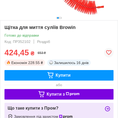
Щітка для миття суліїв Browin
Готово до відправки
Код: ПР352102
Роздріб
424,45
₴
653 ₴
Економія
228.55 ₴
Залишилось
16 днів
Купити
або
Купити з
Що таке купити з Пром?
Замовлення під захистом