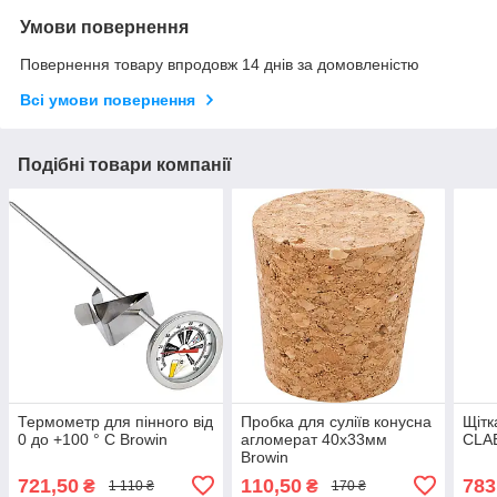
Умови повернення
Повернення товару впродовж 14 днів за домовленістю
Всі умови повернення
Подібні товари компанії
Термометр для пінного від
Пробка для суліїв конусна
Щітк
0 до +100 ° C Browin
агломерат 40x33мм
CLA
Browin
721,50
110,50
783
₴
₴
1 110 ₴
170 ₴