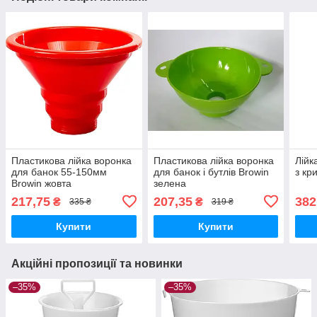
Пластикова лійка воронка
Пластикова лійка воронка
Лійк
для банок 55-150мм
для банок і бутлів Browin
з кр
Browin жовта
зелена
217,75
207,35
382
₴
₴
335 ₴
319 ₴
Купити
Купити
Акційні пропозиції та новинки
–35%
–35%