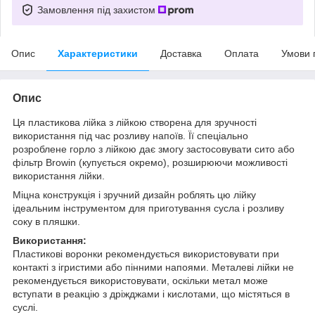
Замовлення під захистом
Опис
Характеристики
Доставка
Оплата
Умови 
Опис
Ця пластикова лійка з лійкою створена для зручності
використання під час розливу напоїв. Її спеціально
розроблене горло з лійкою дає змогу застосовувати сито або
фільтр Browin (купується окремо), розширюючи можливості
використання лійки.
Міцна конструкція і зручний дизайн роблять цю лійку
ідеальним інструментом для приготування сусла і розливу
соку в пляшки.
Використання:
Пластикові воронки рекомендується використовувати при
контакті з ігристими або пінними напоями. Металеві лійки не
рекомендується використовувати, оскільки метал може
вступати в реакцію з дріжджами і кислотами, що містяться в
суслі.