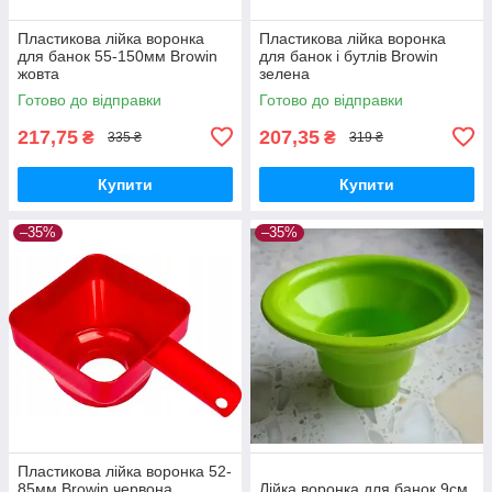
Пластикова лійка воронка
Пластикова лійка воронка
для банок 55-150мм Browin
для банок і бутлів Browin
жовта
зелена
Готово до відправки
Готово до відправки
217,75
207,35
₴
₴
335 ₴
319 ₴
Купити
Купити
–35%
–35%
Пластикова лійка воронка 52-
85мм Browin червона
Лійка воронка для банок 9см