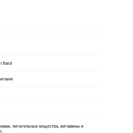
n Bard
итанія
ожжи, питательные вещества, витамины и
ы.