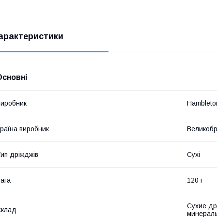
арактеристики
Основні
иробник
Hambleto
раїна виробник
Великобр
ип дріжджів
Сухі
ага
120 г
Сухие др
Склад
минерал