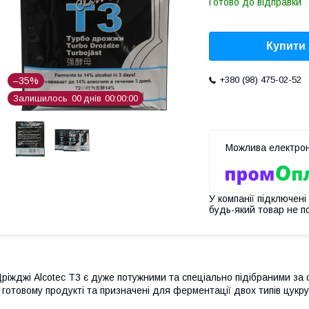
Готово до відправки
Купити
+380 (98) 475-02-52
–35%
Залишилось
0
0
днів
0
0
0
0
0
0
У компанії підключені
будь-який товар не п
ріжджі Alcotec T3 є дуже потужними та спеціально підібраними за 
 готовому продукті та призначені для ферментації двох типів цукру