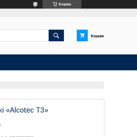
Кошик
Кошик
і «Alcotec T3»
₴