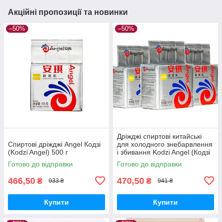
Акційні пропозиції та новинки
–50%
–50%
Дріжджі спиртові китайські
Спиртові дріжджі Angel Кодзі
для холодного знебарвлення
(Kodzi Angel) 500 г
і збивання Kodzi Angel (Кодзі
Ангел) пачка 500 грамів
Готово до відправки
Готово до відправки
466,50
470,50
₴
₴
933 ₴
941 ₴
Купити
Купити