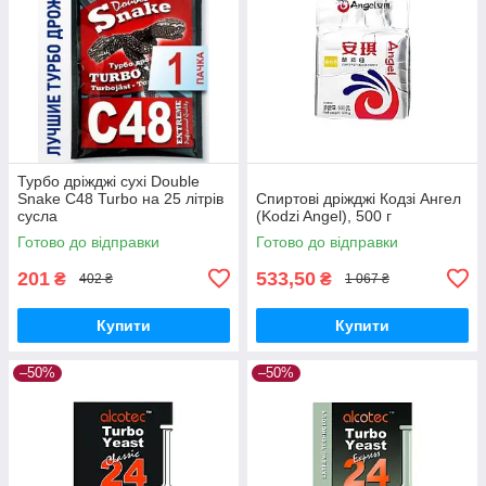
Турбо дріжджі сухі Double
Snake C48 Turbo на 25 літрів
Спиртові дріжджі Кодзі Ангел
сусла
(Kodzi Angel), 500 г
Готово до відправки
Готово до відправки
201
533,50
₴
₴
402 ₴
1 067 ₴
Купити
Купити
–50%
–50%