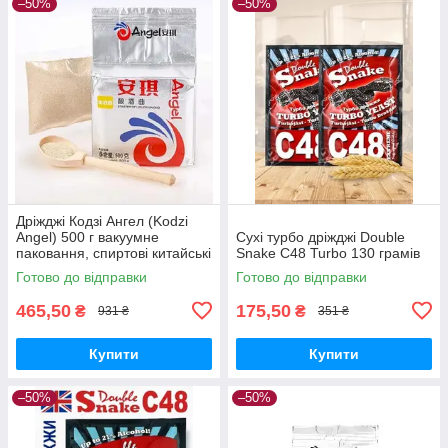
–50%
–50%
Дріжджі Кодзі Ангел (Kodzi
Angel) 500 г вакуумне
Сухі турбо дріжджі Double
паковання, спиртові китайські
Snake C48 Turbo 130 грамів
дріжджі
Готово до відправки
Готово до відправки
465,50
175,50
₴
₴
931 ₴
351 ₴
Купити
Купити
–50%
–50%