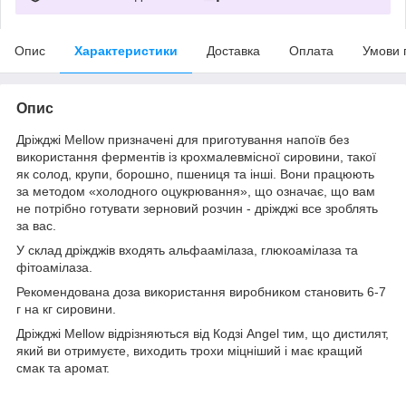
Опис
Характеристики
Доставка
Оплата
Умови 
Опис
Дріжджі Mellow призначені для приготування напоїв без
використання ферментів із крохмалевмісної сировини, такої
як солод, крупи, борошно, пшениця та інші. Вони працюють
за методом «холодного оцукрювання», що означає, що вам
не потрібно готувати зерновий розчин - дріжджі все зроблять
за вас.
У склад дріжджів входять альфаамілаза, глюкоамілаза та
фітоамілаза.
Рекомендована доза використання виробником становить 6-7
г на кг сировини.
Дріжджі Mellow відрізняються від Кодзі Angel тим, що дистилят,
який ви отримуєте, виходить трохи міцніший і має кращий
смак та аромат.