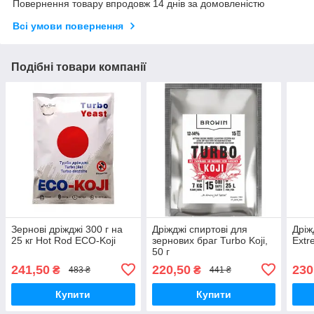
Повернення товару впродовж 14 днів за домовленістю
Всі умови повернення
Подібні товари компанії
Зернові дріжджі 300 г на
Дріжджі спиртові для
Дріж
25 кг Hot Rod ECO-Koji
зернових браг Turbo Koji,
Extr
50 г
241,50
220,50
230
₴
₴
483 ₴
441 ₴
Купити
Купити