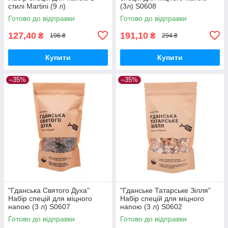
стилі Martini (9 л)
(3л) S0608
Готово до відправки
Готово до відправки
127,40
191,10
₴
₴
196 ₴
294 ₴
Купити
Купити
–35%
–35%
"Гданська Святого Духа"
"Гданське Татарське Зілля"
Набір спецій для міцного
Набір спецій для міцного
напою (3 л) S0607
напою (3 л) S0602
Готово до відправки
Готово до відправки