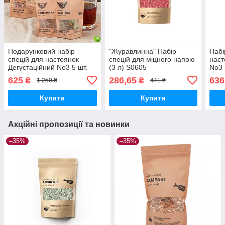
Подарунковий набір
"Журавлинна" Набір
Набі
спецій для настоянок
спецій для міцного напою
наст
Дегустаційний No3 5 шт.
(3 л) S0605
No3 
на 15 л для ароматизації
пода
625
286,65
636
₴
₴
1 250 ₴
441 ₴
міцних напоїв
аром
Купити
Купити
Акційні пропозиції та новинки
–35%
–35%