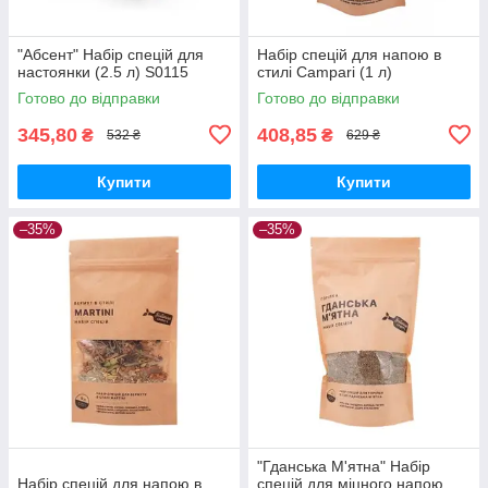
"Абсент" Набір спецій для
Набір спецій для напою в
настоянки (2.5 л) S0115
стилі Campari (1 л)
Готово до відправки
Готово до відправки
345,80
408,85
₴
₴
532 ₴
629 ₴
Купити
Купити
–35%
–35%
"Гданська М'ятна" Набір
Набір спецій для напою в
спецій для міцного напою