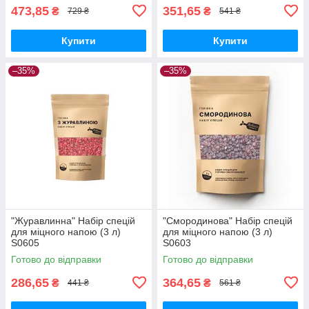
473,85
351,65
₴
₴
729 ₴
541 ₴
Купити
Купити
–35%
–35%
"Журавлинна" Набір спецій
"Смородинова" Набір спецій
для міцного напою (3 л)
для міцного напою (3 л)
S0605
S0603
Готово до відправки
Готово до відправки
286,65
364,65
₴
₴
441 ₴
561 ₴