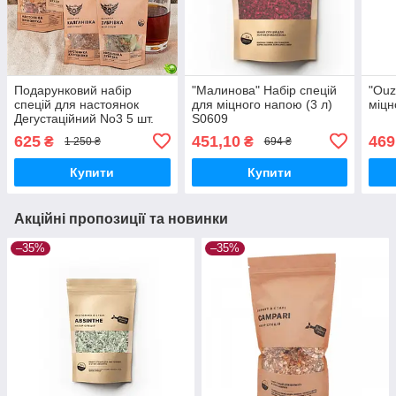
Подарунковий набір
"Малинова" Набір спецій
"Ouz
спецій для настоянок
для міцного напою (3 л)
міцн
Дегустаційний No3 5 шт.
S0609
на 15 л для ароматизації
625
451,10
469
₴
₴
1 250 ₴
694 ₴
міцних напоїв
Купити
Купити
Акційні пропозиції та новинки
–35%
–35%