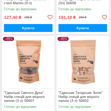
стилі Martini (9 л)
(3л) S0608
Готово до відправки
Готово до відправки
127,40
191,10
₴
₴
196 ₴
294 ₴
Купити
Купити
–35%
–35%
"Гданська Святого Духа"
"Гданське Татарське Зілля"
Набір спецій для міцного
Набір спецій для міцного
напою (3 л) S0607
напою (3 л) S0602
Готово до відправки
Готово до відправки