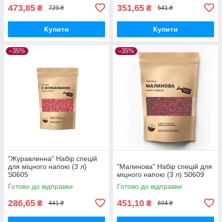
473,85
351,65
₴
₴
729 ₴
541 ₴
Купити
Купити
–35%
–35%
"Журавлинна" Набір спецій
для міцного напою (3 л)
"Малинова" Набір спецій для
S0605
міцного напою (3 л) S0609
Готово до відправки
Готово до відправки
286,65
451,10
₴
₴
441 ₴
694 ₴