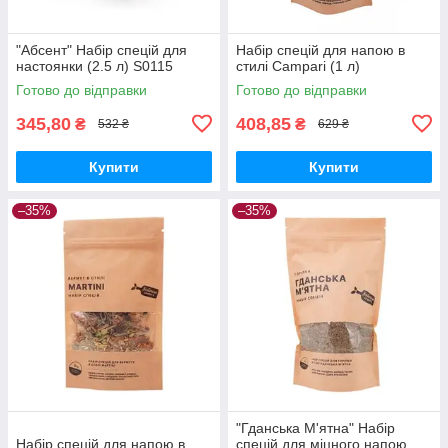
"Абсент" Набір спецій для
Набір спецій для напою в
настоянки (2.5 л) S0115
стилі Campari (1 л)
Готово до відправки
Готово до відправки
345,80
408,85
₴
₴
532 ₴
629 ₴
Купити
Купити
–35%
–35%
"Гданська М'ятна" Набір
Набір спецій для напою в
спецій для міцного напою