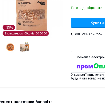
Готово до відправки
Купити
–35%
Залишилось
0
0
днів
0
0
0
0
0
0
+380 (98) 475-02-52
У компанії підключені
будь-який товар не п
Рецепт настоянки Аквавіт: