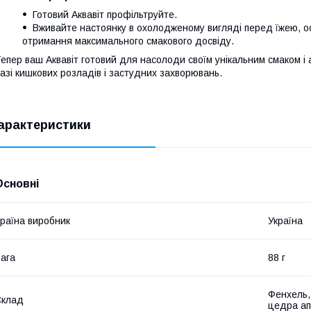
Готовий Аквавіт профільтруйте.
Вживайте настоянку в охолодженому вигляді перед їжею, о
отримання максимального смакового досвіду.
епер ваш Аквавіт готовий для насолоди своїм унікальним смаком і
азі кишкових розладів і застудних захворювань.
арактеристики
Основні
раїна виробник
Україна
ага
88 г
Фенхель,
Склад
цедра ап