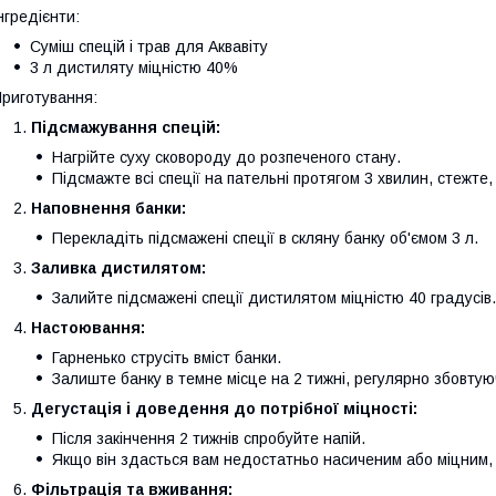
нгредієнти:
Суміш спецій і трав для Аквавіту
3 л дистиляту міцністю 40%
риготування:
Підсмажування спецій:
Нагрійте суху сковороду до розпеченого стану.
Підсмажте всі спеції на пательні протягом 3 хвилин, стежте,
Наповнення банки:
Перекладіть підсмажені спеції в скляну банку об'ємом 3 л.
Заливка дистилятом:
Залийте підсмажені спеції дистилятом міцністю 40 градусів.
Настоювання:
Гарненько струсіть вміст банки.
Залиште банку в темне місце на 2 тижні, регулярно збовтуюч
Дегустація і доведення до потрібної міцності:
Після закінчення 2 тижнів спробуйте напій.
Якщо він здасться вам недостатньо насиченим або міцним, 
Фільтрація та вживання: