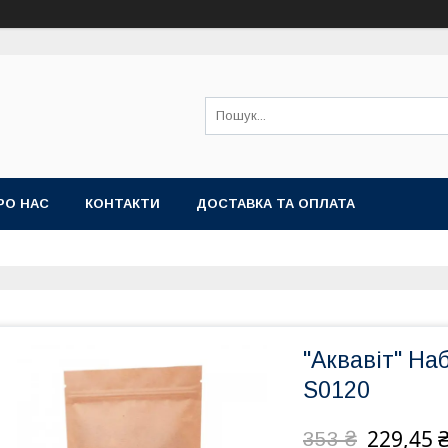
РО НАС
КОНТАКТИ
ДОСТАВКА ТА ОПЛАТА
"Аквавіт" На
S0120
229,45 
353 ₴