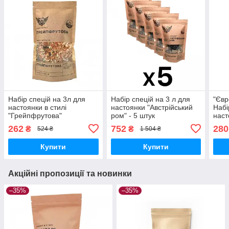
Набір спецій на 3л для
Набір спецій на 3 л для
"Євр
настоянки в стилі
настоянки "Австрійський
Набі
"Грейпфрутова"
ром" - 5 штук
наст
262
752
280
₴
₴
524 ₴
1 504 ₴
Купити
Купити
Акційні пропозиції та новинки
–35%
–35%