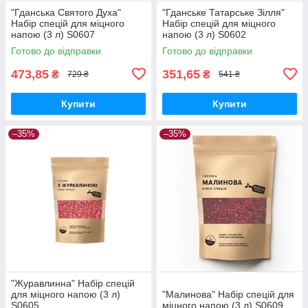
"Гданська Святого Духа"
"Гданське Татарське Зілля"
Набір спецій для міцного
Набір спецій для міцного
напою (3 л) S0607
напою (3 л) S0602
Готово до відправки
Готово до відправки
473,85
351,65
₴
₴
729 ₴
541 ₴
Купити
Купити
–35%
–35%
"Журавлинна" Набір спецій
для міцного напою (3 л)
"Малинова" Набір спецій для
S0605
міцного напою (3 л) S0609