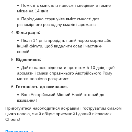
Помістіть ємність із напоєм і спеціями в темне
місце на 14 днів.
Періодично струшуйте вміст ємності для
рівномірного розподілу смаків і ароматів.
Фільтрація:
Після 14 днів процідіть напій через марлю або
інший фільтр, щоб видалити осад і частинки
спецій.
Відпочинок:
Дайте напою відпочити протягом 5-10 днів, щоб
аромати і смаки справжнього Австрійського Рому
могли повністю розкритися.
Готовність до вживання:
Ваш Австрійський Міцний Напій готовий до
вживання!
Приготуйтеся насолодитися яскравим і гоструватим смаком
цього напою, який обіцяє приємний і довгий післясмак.
Cheers!
Приховати