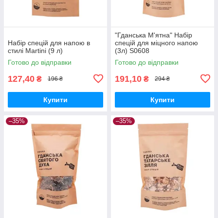
"Гданська М'ятна" Набір
Набір спецій для напою в
спецій для міцного напою
стилі Martini (9 л)
(3л) S0608
Готово до відправки
Готово до відправки
127,40
191,10
₴
₴
196 ₴
294 ₴
Купити
Купити
–35%
–35%