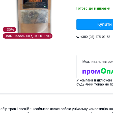
Готово до відправки
Купити
–35%
Залишилось
0
0
днів
0
0
0
0
0
0
+380 (98) 475-02-52
У компанії підключені
будь-який товар не п
абір трав і спецій "Особлива" являє собою унікальну композицію на