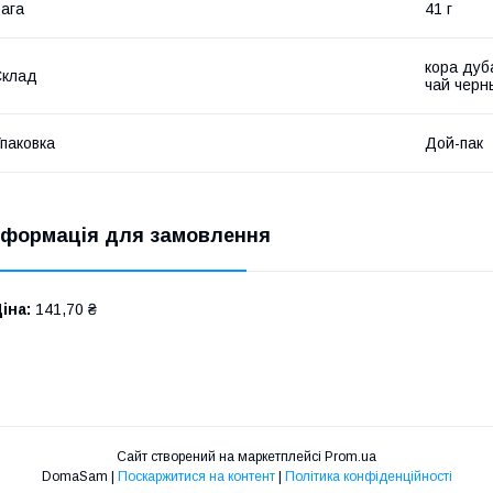
ага
41 г
кора дуб
Склад
чай черн
паковка
Дой-пак
нформація для замовлення
іна:
141,70 ₴
Сайт створений на маркетплейсі
Prom.ua
DomaSam |
Поскаржитися на контент
|
Політика конфіденційності