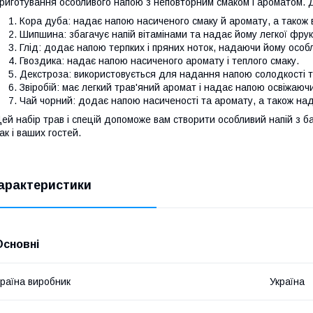
риготування особливого напою з неповторним смаком і ароматом. 
Кора дуба: надає напою насиченого смаку й аромату, а також в
Шипшина: збагачує напій вітамінами та надає йому легкої фрук
Глід: додає напою терпких і пряних ноток, надаючи йому особ
Гвоздика: надає напою насиченого аромату і теплого смаку.
Декстроза: використовується для надання напою солодкості т
Звіробій: має легкий трав'яний аромат і надає напою освіжаючи
Чай чорний: додає напою насиченості та аромату, а також над
ей набір трав і спецій допоможе вам створити особливий напій з б
ак і ваших гостей.
арактеристики
Основні
раїна виробник
Україна