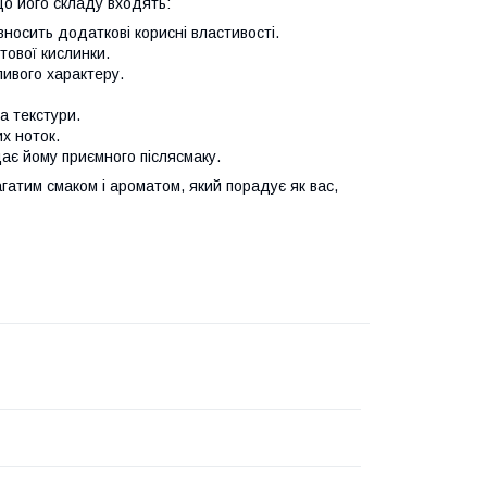
До його складу входять:
носить додаткові корисні властивості.
тової кислинки.
ливого характеру.
а текстури.
х ноток.
ає йому приємного післясмаку.
агатим смаком і ароматом, який порадує як вас,