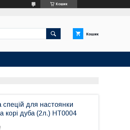
Кошик
Кошик
а спецій для настоянки
а корі дуба (2л.) НТ0004
₴