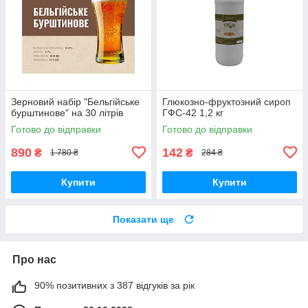
Зерновий набір "Бельгійське
Глюкозно-фруктозний сироп
бурштинове" на 30 літрів
ГФС-42 1,2 кг
Готово до відправки
Готово до відправки
890
142
₴
₴
1 780 ₴
284 ₴
Купити
Купити
Показати ще
Про нас
90% позитивних з 387 відгуків за рік