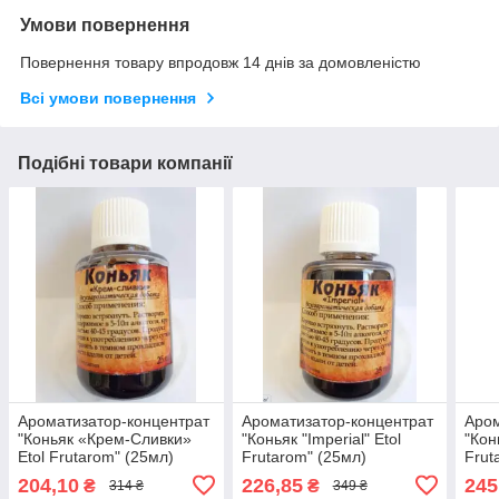
Умови повернення
Повернення товару впродовж 14 днів за домовленістю
Всі умови повернення
Подібні товари компанії
Ароматизатор-концентрат
Ароматизатор-концентрат
Аром
"Коньяк «Крем-Сливки»
"Коньяк "Imperial" Etol
"Кон
Etol Frutarom" (25мл)
Frutarom" (25мл)
Frut
204,10
226,85
245
₴
₴
314 ₴
349 ₴