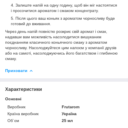
Залиште напій на одну годину, щоб він міг настоятися
і просочитися ароматом і смаком концентрату.
Після цього ваш коньяк з ароматом чорносливу буде
готовий до вживання.
Через день напій повністю розкриє свій аромат і смак,
надавши вам можливість насолодитися вишуканим
поєднанням класичного коньячного смаку з ароматом
чорносливу. Насолоджуйтеся цим напоєм у компанії друзів
або на самоті, насолоджуючись його багатством і глибиною
смаку.
Приховати
Характеристики
Основні
Виробник
Frutarom
Країна виробник
Україна
Об`єм
25 мл